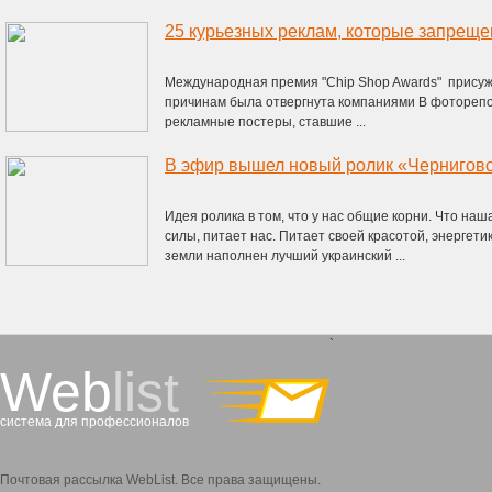
Международная премия "Chip Shop Awards" присуж
причинам была отвергнута компаниями В фотореп
рекламные постеры, ставшие ...
В эфир вышел новый ролик «Черниговс
Идея ролика в том, что у нас общие корни. Что на
силы, питает нас. Питает своей красотой, энергет
земли наполнен лучший украинский ...
`
Web
list
система для профессионалов
Почтовая рассылка WebList. Все права защищены.