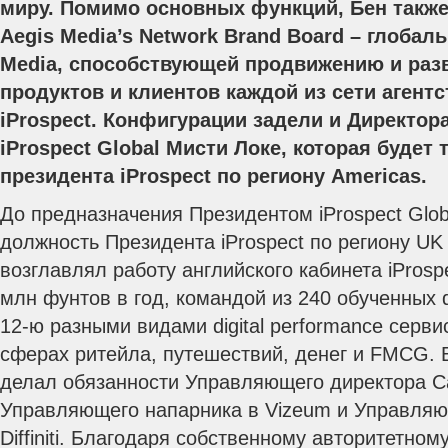
миру. Помимо основных функций, Бен также
Aegis Media’s Network Brand Board – глобал
Media, способствующей продвижению и раз
продуктов и клиентов каждой из сети агентст
iProspect.
Конфигурации задели и Директора
iProspect Global Мисти Локе, которая будет
президента iProspect по региону Americas.
До предназначения Президентом iProspect Glob
должность Президента iProspect по региону U
возглавлял работу английского кабинета iProsp
млн фунтов в год, командой из 240 обученных d
12-ю разными видами digital performance серви
сферах ритейла, путешествий, денег и FMCG. 
делал обязанности Управляющего директора Cara
Управляющего напарника в Vizeum и Управляю
Diffiniti. Благодаря собственному авторитетн