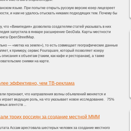
анском языке. При попытке открыть русскую версию юзер лицезреет
ости, и нам не удалось отыскать никаких подходящих тем. Почему бы
у, что «Википедия» дозволила создателям статей указывать в них
опедия запустила в январе расширение GeoData. Карты местности
екта OpenStreetMap.
ально — «метка на земле»), то есть совмещает географические данные
яет, к примеру, сервис Foursquare, который позволяет юзеру
описания к объектам (таким, как кафе и ресторанам), а также
овательские снимки на карте.
олее эффективно, чем ТВ-реклама
ели признают, что направления волны объявлений меняется и
 играет ведущую роль, на что указывает новое исследование. 75%
ых агентств ...
али троих россиян за создание местной МММ
штата Ассам арестовала шестерых человек за создание местного