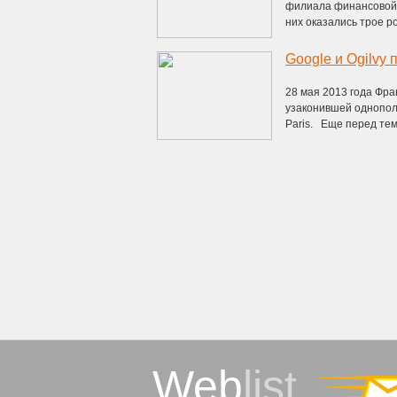
филиала финансовой 
них оказались трое ро
28 мая 2013 года Фра
узаконившей однопол
Paris. Еще перед тем, 
Web
list