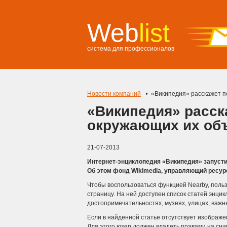
Web
list
система для профессионалов
Новости компаний
«Википедия» расскажет п
«Википедия» расск
окружающих их об
21-07-2013
Интернет-энциклопедия «Википедия» запусти
Об этом фонд Wikimedia, управляющий ресурс
Чтобы воспользоваться функцией Nearby, поль
страницу. На ней доступен список статей энци
достопримечательностях, музеях, улицах, важн
Если в найденной статье отсутствует изображ
Для этого юзер должен владеть правами на сним