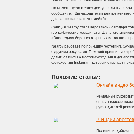
На момент пуска Nearby доступна лишь на брит
сообщение: «Вы находитесь в центре неизвестн
для вас не написать что-либо?»
Функция Nearby стала вероятной благодаря том
географические координаты. Для этого энцикл
«Википедия» берет из открытых источников про
Nearby работает по принципу геотегинга (букв
с другими ресурсами. Похожий принцип употребл
делиться инфы о местонахождении и добавлять 
фотохостинг Instagram, который отмечает польз
Похожие статьи:
Онлайн видео б
Рекламные руководит
онлайн-видеорекламы
руководителей рекламн
В Индии арестов
Полиция индийского 