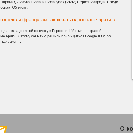
пирамиды Mavrodi Mondial Moneybox (MMM) Сергея Мавроди. Среди
ссиян. Об этом ...
Google и Ogilvy позволили французам заключать однополые браки в Google Hangout
нция стала девятой по счету в Европе и 14й в мире страной,
ые браки. К этому событию решили приобщиться Google и Ogilvy
как закон ...
`
О к