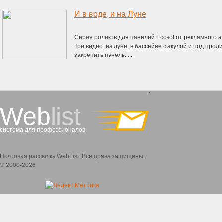
И в воде, и на Луне
Серия роликов для панелей Ecosol от рекламного а
Три видео: на луне, в бассейне с акулой и под про
закрепить панель. ...
`
Web
list
система для профессионалов
Почтовая рассылка WebList. Все права защищены.
© 2000-2026