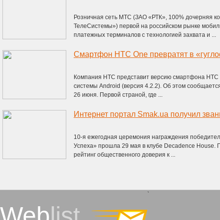
Розничная сеть МТС (ЗАО «РТК», 100% дочерняя 
ТелеСистемы») первой на российском рынке мобил
платежных терминалов с технологией захвата и ...
Смартфон HTC One превратят в «гугл
Компания HTC представит версию смартфона HTC 
системы Android (версия 4.2.2). Об этом сообщает
26 июня. Первой страной, где ...
Интернет портал Smak.ua получил зван
10-я ежегодная церемония награждения победител
Успеха» прошла 29 мая в клубе Decadence House. 
рейтинг общественного доверия к ...
`
Web
list