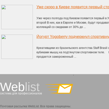
Уже скоро в Киеве появится первый с
Уже через полгода под Киевом появится первый в У
второй В них, как в Европе и Москве, будут продав
коллекций со скидками от 30% до ...
Йогурт Yogoberry подчеркнул спортив
Креативщики из бразильского агентства Staff Brasil
кубиками мышц на подтянутом спортивном теле. 
продается замороженный ...
`
Web
list
система для профессионалов
Почтовая рассылка WebList. Все права защищены.