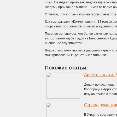
«Как Президент, призываю надлежащие универс
который произошел в Киеве 18 мая во время об
Отметим, что это 1-ый комментарий Главы стра
Как докладывали «Комментарии», 18 мая во вре
спортивных костюмах были избиты журналистка
Позднее выяснилось, что более активным нап
в спортивном клубе «Будо» в Белоснежной Цер
обвинение в хулиганстве.
Вчера стало понятно, что к дисциплинарной от
мая привлечены 15 работников милиции.
Похожие статьи:
Apple выплатит 
Деньги получат клиен
Корпорация Apple сог
иску об отказе в гаран
Страна романти
В Украине составили 