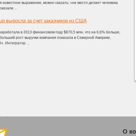
 известное выражение, можно сказать: «не место делает человека
казали ...
up выросла за счет заказчиков из США
заработала в 2013 финансовом году $870,5 млн, что на 6,6% больше,
больший рост выручки компания показала в Северной Америке,
. Интегратор ...
`
О к