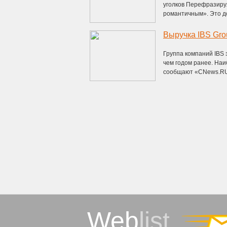
уголков Перефразируя
романтичным». Это до
Выручка IBS Gro
Группа компаний IBS 
чем годом ранее. Наи
сообщают «CNews.RU»
Web
list