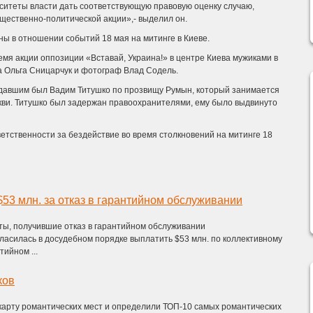
итеты власти дать соответствующую правовую оценку случаю,
щественно-политической акции»,- выделил он.
ны в отношении событий 18 мая на митинге в Киеве.
мя акции оппозиции «Вставай, Украина!» в центре Киева мужиками в
 Ольга Сницарчук и фотограф Влад Содель.
адавшим был Вадим Титушко по прозвищу Румын, который занимается
кви. Титушко был задержан правоохранителями, ему было выдвинуто
ветственности за бездействие во время столкновений на митинге 18
$53 млн. за отказ в гарантийном обслуживании
ты, получившие отказ в гарантийном обслуживании
ласилась в досудебном порядке выплатить $53 млн. по коллективному
тийном ...
ков
карту романтических мест и определили ТОП-10 самых романтических