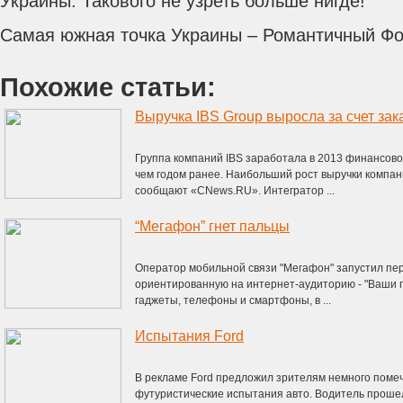
Украины. Такового не узреть больше нигде!
Самая южная точка Украины – Романтичный Фо
Похожие статьи:
Выручка IBS Group выросла за счет за
Группа компаний IBS заработала в 2013 финансовом
чем годом ранее. Наибольший рост выручки компан
сообщают «CNews.RU». Интегратор ...
“Мегафон” гнет пальцы
Оператор мобильной связи "Мегафон" запустил пе
ориентированную на интернет-аудиторию - "Ваши
гаджеты, телефоны и смартфоны, в ...
Испытания Ford
В рекламе Ford предложил зрителям немного помеч
футуристические испытания авто. Водитель прошел 