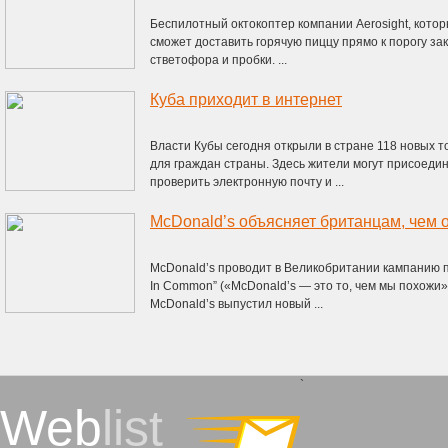
Беспилотный октокоптер компании Aerosight, кото
сможет доставить горячую пиццу прямо к порогу зак
стветофора и пробки. ...
Куба приходит в интернет
Власти Кубы сегодня открыли в стране 118 новых т
для граждан страны. Здесь жители могут присоеди
проверить электронную почту и ...
McDonald’s объясняет британцам, чем 
McDonald’s проводит в Великобритании кампанию п
In Common” («McDonald’s — это то, чем мы похожи»
McDonald’s выпустил новый ...
`
Web
list