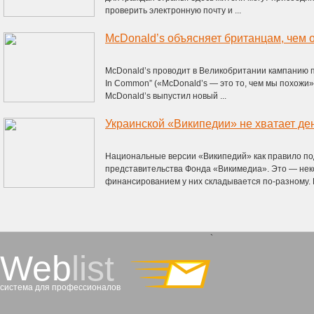
проверить электронную почту и ...
McDonald’s объясняет британцам, чем 
McDonald’s проводит в Великобритании кампанию п
In Common” («McDonald’s — это то, чем мы похожи»
McDonald’s выпустил новый ...
Украинской «Википедии» не хватает де
Национальные версии «Википедий» как правило п
представительства Фонда «Викимедиа». Это — неко
финансированием у них складывается по-разному. К 
`
Web
list
система для профессионалов