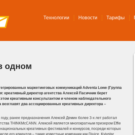
Технологии
Новости
Тарифы
в одном
нтегрированных маркетинговых коммуникаций Adventa Lowe (Группа
я: креативный директор агентства Алексей Пасичник берет
и этом креативным консультантом и членом наблюдательного
а возглавят два ассоциированных креативных директора –
 году, ранее предназначения Алексей Демин более 3-х лет работал
тства THINKMcCANN. Алексей является многократным призером Effie
рнациональных креативных фестивалей и конкурсов, посреди которых
ле его клиентов – такие известные компании как Djuice, Kyivstar,