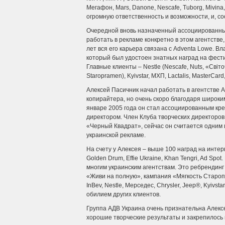
Мегафон, Mars, Danone, Nescafe, Tuborg, Mivin
огромную ответственность и возможности, и, с
Очередной вновь назначенный ассоциированны
работать в рекламе конкретно в этом агентств
лет вся его карьера связана с Adventa Lowe. В
который был удостоен знатных наград на фест
Главные клиенты – Nestle (Nescafe, Nuts, «Свiточ
Staropramen), Kyivstar, МХП, Lactalis, MasterCard
Алексей Пасичник начал работать в агентстве A
копирайтера, но очень скоро благодаря широки
январе 2005 года он стал ассоциированным кр
директором. Член Клуба творческих директоров
«Черный Квадрат», сейчас он считается одним
украинской рекламе.
На счету у Алексея – выше 100 наград на инте
Golden Drum, Effie Ukraine, Khan Tengri, Ad Sp
многим украинским агентствам. Это ребрендинг
«Живи на полную», кампания «Мягкость Староп
InBev, Nestle, Мерседес, Chrysler, Jeep®, Kyivstar
обилием других клиентов.
Группа АДВ Украина очень признательна Алексе
хорошие творческие результаты и закрепилось