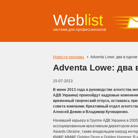
Web
list
система для профессионалов
Новости рекламы
Adventa Lowe: два в одном
Adventa Lowe: два 
15-07-2013
В июне 2013 года в руководстве агентства и
АДВ Украина) произойдут кадровые изменени
временный творческий отпуск, оставаясь пр
совета компании. Креативный отдел агентств
Алексей Демин и Владимир Кучмаренко.
Начавший карьеру в Группе АДВ Украина в 2005
ассоциированным креативным директором аген
Awards Ukraine, также владельцем наград инте
КМФР, ММФР, Golden Drum и Golden Hammer. В чис