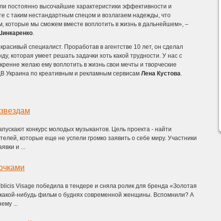
ели постоянно высочайшие характеристики эффективности и
те с таким нестандартным спецом и возлагаем надежды, что
ям, которые мы сможем вместе воплотить в жизнь в дальнейшем», –
Шинкаренко
.
красивый специалист. Проработав в агентстве 10 лет, он сделал
у, которая умеет решать задачки хоть какой трудности. У нас с
скренне желаю ему воплотить в жизнь свои мечты и творческие
ДВ Украина по креативным и рекламным сервисам
Лена Кустова
.
 звездам
апускают конкурс молодых музыкантов. Цель проекта - найти
елей, которые еще не успели громко заявить о себе миру. Участники
вки и ...
очками
blicis Visage победила в тендере и сняла ролик для бренда «Золотая
какой-нибудь фильм о буднях современной женщины. Вспомнили? А
ему ...