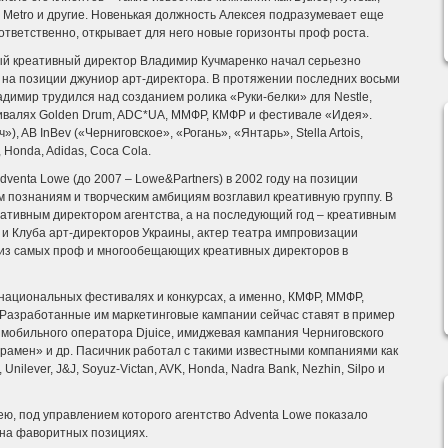
a, Metro и другие. Новенькая должность Алексея подразумевает еще
оответственно, открывает для него новые горизонты проф роста.
й креативный директор Владимир Кучмаренко начал серьезно
е, на позиции джуниор арт-директора. В протяжении последних восьми
ладимир трудился над созданием ролика «Руки-белки» для Nestle,
ивалях Golden Drum, ADC*UA, ММФР, КМФР и фестивале «Идея».
»), AB InBev («Черниговское», «Рогань», «Янтарь», Stella Artois,
, Honda, Adidas, Coca Cola.
dventa Lowe (до 2007 – Lowe&Partners) в 2002 году на позиции
м познаниям и творческим амбициям возглавил креативную группу. В
еативным директором агентства, а на последующий год – креативным
 и Клуба арт-директоров Украины, актер театра импровизации
 из самых проф и многообещающих креативных директоров в
рнациональных фестивалях и конкурсах, а именно, КМФР, ММФР,
ot. Разработанные им маркетинговые кампании сейчас ставят в пример
 мобильного оператора Djuice, имиджевая кампания Черниговского
рамен» и др. Пасичник работал с такими известными компаниями как
, Unilever, J&J, Soyuz-Victan, AVK, Honda, Nadra Bank, Nezhin, Silpo и
ю, под управлением которого агентство Adventa Lowe показало
 на фаворитных позициях.