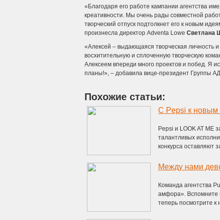
«Благодаря его работе кампании агентства им
креативности. Мы очень рады совместной рабо
творческий отпуск подтолкнет его к новым иде
произнесла директор Adventa Lowe
Светлана 
«Алексей – выдающаяся творческая личность и 
восхитительную и сплоченную творческую команд
Алексеем впереди много проектов и побед. Я и
планы!», – добавила вице-президент Группы А
Похожие статьи:
С Pepsi к новым
Pepsi и LOOK AT ME з
талантливых исполнит
конкурса оставляют зая
Между нами дев
Команда агентства Pu
амфора». Вспомните 
теперь посмотрите к н