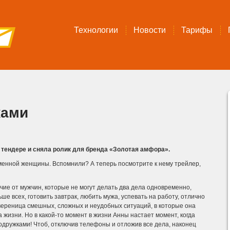
Технологии
Новости
Тарифы
ками
в тендере и сняла ролик для бренда «Золотая амфора».
менной женщины. Вспомнили? А теперь посмотрите к нему трейлер,
чие от мужчин, которые не могут делать два дела одновременно,
ше всех, готовить завтрак, любить мужа, успевать на работу, отлично
вереница смешных, сложных и неудобных ситуаций, в которые она
жизни. Но в какой-то момент в жизни Анны настает момент, когда
подружками! Чтоб, отключив телефоны и отложив все дела, наконец