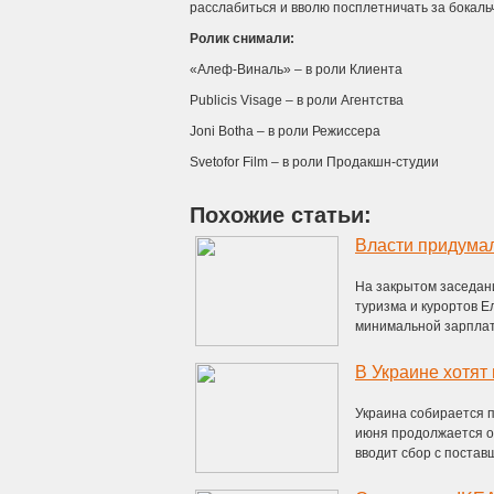
расслабиться и вволю посплетничать за бокал
Ролик снимали:
«Алеф-Виналь» – в роли Клиента
Publicis Visage – в роли Агентства
Joni Botha – в роли Режиссера
Svetofor Film – в роли Продакшн-студии
Похожие статьи:
На закрытом заседани
туризма и курортов 
минимальной зарплаты
Украина собирается п
июня продолжается о
вводит сбор с поставщи