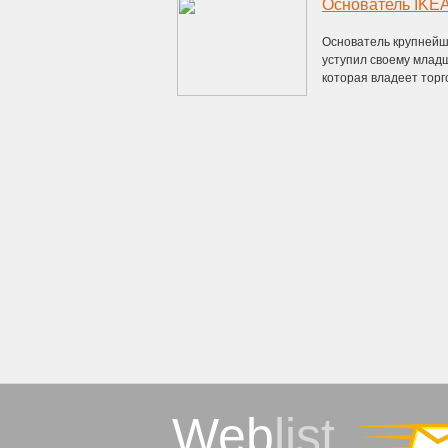
Основатель IKEA
Основатель крупнейше
уступил своему младш
которая владеет торго
Web
list