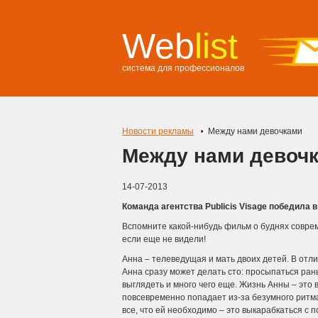
Web
list
система для профессионалов
Новости рекламы
Между нами девочками
Между нами девоч
14-07-2013
Команда агентства Publicis Visage победила 
Вспомните какой-нибудь фильм о буднях совре
если еще не видели!
Анна – телеведущая и мать двоих детей. В отли
Анна сразу может делать сто: просыпаться рань
выглядеть и много чего еще.
Жизнь Анны – это 
повсевременно попадает из-за безумного ритма 
все, что ей необходимо – это выкарабкаться с 