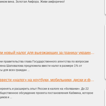
ьчиком вина. Золотая Амфора. Живи амфорично!
Власти придумали новый налог для выезжающих за границу украинцев – Ъ
и правительства глава Государственного агентства по вопросам
Елена Шаповалова предложила ввести налог в размере 1% от
 для всех граждан ...
В Украине хотят ввести «налог» на ноутбуки, мобильники, диски и флешки
еренять и расширить опыт России в налоге на «болванки». До 22
бщественное обсуждение проекта постановления Кабмина, которое
ков и ...