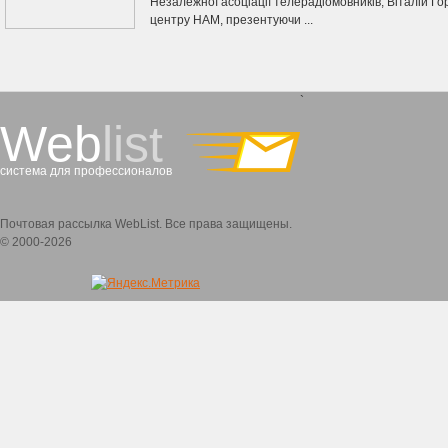
Незалежної асоціації телерадіомовників, Віталій Го
центру НАМ, презентуючи ...
`
Web
list
система для профессионалов
Почтовая рассылка WebList. Все права защищены.
© 2000-2026