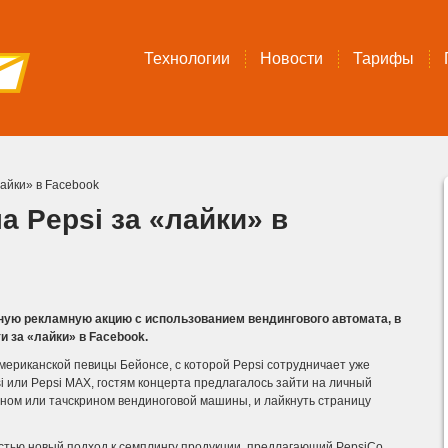
Технологии
Новости
Тарифы
айки» в Facebook
 Pepsi за «лайки» в
ную рекламную акцию с использованием вендингового автомата, в
и за «лайки» в Facebook.
ериканской певицы Бейонсе, с которой Pepsi сотрудничает уже
i или Pepsi MAX, гостям концерта предлагалось зайти на личный
оном или тачскрином вендиноговой машины, и лайкнуть страницу
стью новый подход к семплингу продукции, предлагающий PepsiCo