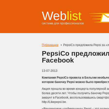
Web
list
система для профессионалов
Публикации
PepsiCo предложила Pepsi за «л
PepsiCo предложила
Facebook
13-07-2013
Компания PepsiCo провела в Бельгии необыч
котором баночку Pepsi можно было приобрест
Акция прошла во время концерта популярной ам
более десяти лет. Чтобы получить баночку Peps
аккаунт в Facebook, воспользовавшись смартф
http://Likepepsi.be.
«Вендинговая «лайкмашина» Pepsi – это полно