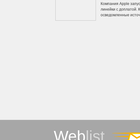
Компания Apple запу
линейки с доплатой. 
осведомленные источн
Web
list