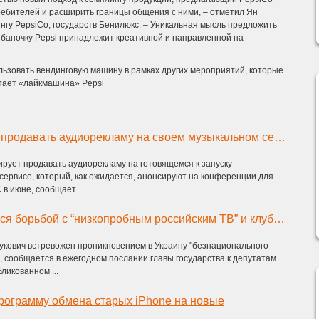
ебителей и расширить границы общения с ними, – отметил Ян
ингу PepsiCo, государств Бенилюкс. – Уникальная мысль предложить
 баночку Pepsi принадлежит креативной и направленной на
льзовать вендинговую машину в рамках других мероприятий, которые
отает «лайкмашина» Pepsi
Apple планирует продавать аудиорекламу на своем музыкальном сервисе
рует продавать аудиорекламу на готовящемся к запуску
ервисе, который, как ожидается, анонсируют на конференции для
 июне, сообщает ...
Янукович займется борьбой с “низкопробным российским ТВ” и клубной музыкой
укович встревожен проникновением в Украину "безнационального
", сообщается в ежегодном послании главы государства к депутатам
ликованном ...
программу обмена старых iPhone на новые