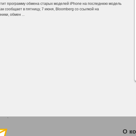
стит программу обмена старых моделей iPhone на последнюю модель
Как сообщает в пятницу, 7 июня, Bloomberg со ссылкой на
ики, обмен ...
`
О к