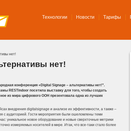
Технологии
Новости
Тарифы
ативы нет!
льтернативы нет!
одная конференция «Digital Signage – альтернативы нет!”.
ламы RESTindoor посетила выставку для того, чтобы создать
сное из мира цифрового ООН презентовала одна из лучших
ах внедрения digitalsignage и анализе их эффективности, а также –
я с аудиторией.
Гости мероприятия были ошеломлены теми
ейчас: уникальное новое оборудование и новые сверхточные метрики
очно измеряемых носителей в мире. Итак, что все-таки стало более