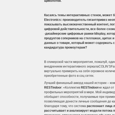
щиколотки.
Касаясь темы интерактивных стенок, может б
Electronics
: производитель-гигантпривез неоп
показывать высококачественный контент, пог
цифровой действительности, все более схож
-
дизайнерские цифровые рамки Idisplay
, кот
продуктов соперников на стеллажах, щитах и 
данных о товаре, который может содержать с
кандидатура промоутерам?
В спикерской части мероприятия, пожалуй, один
внедрением интерактивного зеркалаCOLIN’SFas
виртуально примерить на себя огромное колич
приобретенные фото в соц сетях.
Лучший финишный аккорд нашей истории – ко
RESTindoor
: «Коллектив
RESTindoor
не ждал от
профильных мероприятий в мире. Мой индивид
обобщает способности, получаемые при применен
позволяющая донести личные сообщения до ка
благодаря тому, что система
распознает лица л
рассчитывает и анализирует модели потока п