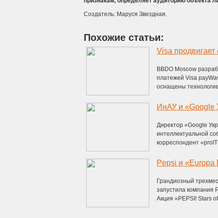
признакам, определяет аудиторию объекта л
Создатель: Маруся Звездная.
Похожие статьи:
Visa продвигает
BBDO Moscow разрабо
платежей Visa payWav
оснащены технологией
ИнАУ и «Google 
Директор «Google Ук
интеллектуальной соб
корреспондент «proIT» 
Pepsi и «Europa 
Грандиозный трехмес
запустила компания P
Акция «PEPSI! Stars of