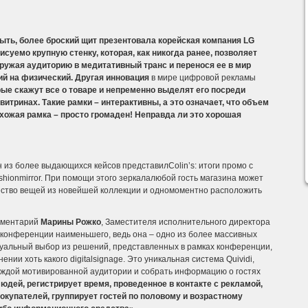
ыть, более броский щит презентовала корейская компания
LG
исуемо крупную стенку, которая, как никогда ранее, позволяет
ружая аудиторию в медитативный транс и перенося ее в мир
ий на физический.
Другая инновация
в мире цифровой рекламы
орые скажут все о товаре и непременно выделят его посреди
витринах. Такие рамки – интерактивны, а это означает, что объем
хожая рамка – просто громаден! Неправда ли это хорошая
 из более выдающихся кейсов представилColin’s: итоги промо с
hionmirror. При помощи этого зеркалалюбой гость магазина может
ество вещей из новейшей коллекции и одномоментно расположить
мментарий
Марины Рожко
, Заместителя исполнительного директора
 конференции наименьшего, ведь она – одно из более массивных
уальный выбор из решений, представленных в рамках конференции,
ии хоть какого digitalsignage. Это уникальная система Quividi,
ждой мотивированной аудитории и собрать информацию о гостях
юдей, регистрирует время, проведенное в контакте с рекламой,
окупателей, группирует гостей по половому и возрастному