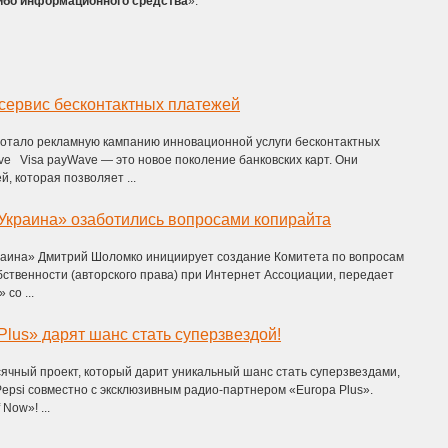
ибо информационного средства
».
 сервис бесконтактных платежей
тало рекламную кампанию инновационной услуги бесконтактных
e Visa payWave — это новое поколение банковских карт. Они
, которая позволяет ...
Украина» озаботились вопросами копирайта
раина» Дмитрий Шоломко инициирует создание Комитета по вопросам
ственности (авторского права) при Интернет Ассоциации, передает
со ...
Plus» дарят шанс стать суперзвездой!
ячный проект, который дарит уникальный шанс стать суперзвездами,
epsi совместно с эксклюзивным радио-партнером «Europa Plus».
 Now»! ...