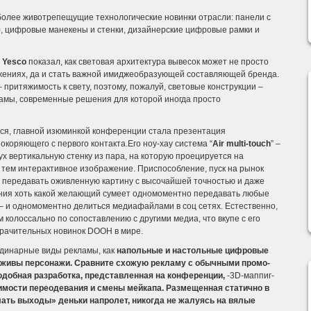
олее животрепещущие технологические новинки отрасли: панели с
), цифровые манекены и стенки, дизайнерские цифровые рамки и
й
Yesco
показал, как световая архитектура вывесок может не просто
ениях, да и стать важной имиджеобразующей составляющей бренда.
 притяжимость к свету, поэтому, пожалуй, световые конструкции –
амы, современные решения для которой иногда просто
ется, главной изюминкой конференции стала презентация
окоряющего с первого контакта.Его ноу-хау система “
Air mul
t
i-touch
” –
ух вертикальную стенку из пара, на которую проецируется на
 тем интерактивное изображение. Приспособление, пуск на рынок
о передавать оживленную картину с высочайшей точностью и даже
ения хоть какой желающий сумеет одномоментно передавать любые
– и одномоментно делиться медиафайлами в соц сетях. Естественно,
 колоссально по сопоставлению с другими медиа, что вкупе с его
мрачительных новинок DOOH в мире.
рдинарные виды рекламы, как
н
апольные и настольные цифровые
о живы персонажи. Сравните схожую рекламу с обычными промо-
одобная разработка, представленная на конференции,
-3D-маппиг-
имости переодевания и смены мейкапа. Размещенная статично в
ать выходы» деньки напролет, никогда не жалуясь на вялые