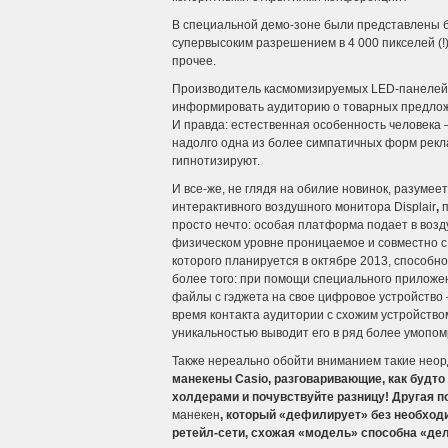
В специальной демо-зоне были представлены б
супервысоким разрешением в 4 000 пикселей (!
прочее.
Производитель касмомизируемых LED-панеле
информировать аудиторию о товарных предлож
И правда: естественная особенность человека –
надолго одна из более симпатичных форм рекл
гипнотизируют.
И все-же, не глядя на обилие новинок, разуме
интерактивного воздушного монитора Displair
,
п
просто нечто: особая платформа подает в возд
физическом уровне проницаемое и совместно с
которого планируется в октябре 2013, способн
более того: при помощи специального прилож
файлы с гэджета на свое цифровое устройство 
время контакта аудитории с схожим устройством
уникальностью выводит его в ряд более умопо
Также нереально обойти вниманием такие нео
манекены Casi
о, разговаривающие, как будт
холдерами и почувствуйте разницу! Другая п
манекен
, который «дефилирует» без необход
ретейл-сети, схожая «модель» способна
«дел