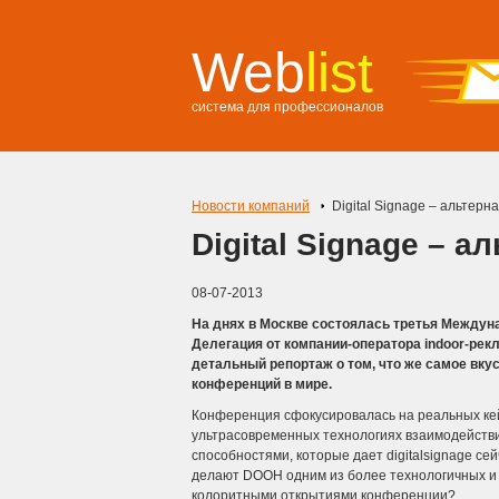
Web
list
система для профессионалов
Новости компаний
Digital Signage – альтерн
Digital Signage – а
08-07-2013
На днях в Москве состоялась третья Междунар
Делегация от компании-оператора indoor-рек
детальный репортаж о том, что же самое вку
конференций в мире.
Конференция сфокусировалась на реальных кейс
ультрасовременных технологиях взаимодействи
способностями, которые дает digitalsignage с
делают DOOH одним из более технологичных и т
колоритными открытиями конференции?