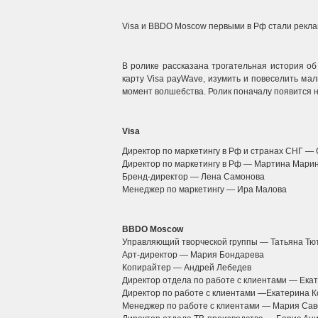
Visa и BBDO Moscow первыми в Рф стали рекла
В ролике рассказана трогательная история об
карту Visa payWave, изумить и повеселить ма
момент волшебства. Ролик поначалу появится на
Visa
Директор по маркетингу в Рф и странах СНГ — 
Директор по маркетингу в Рф — Мартина Марино
Бренд-директор — Лена Самонова
Менеджер по маркетингу — Ира Малова
BBDO Moscow
Управляющий творческой группы — Татьяна Тю
Арт-директор — Мария Бондарева
Копирайтер — Андрей Лебедев
Директор отдела по работе с клиентами — Ека
Директор по работе с клиентами —Екатерина 
Менеджер по работе с клиентами — Мария Сав