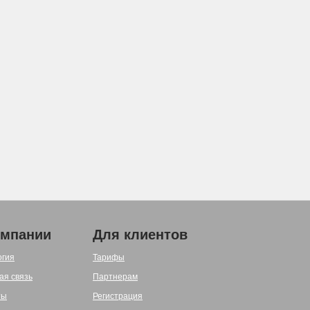
омпании
Для клиентов
огия
Тарифы
ая связь
Партнерам
ты
Регистрация