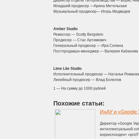
Директор отдела ТВ-производства — Борис Ан
Младший продюсер —Арина Метельская
Музыкальный продюсер— Игорь Медведев
Amber Studio
Режиссер — Scotty Bergstein
Продюсер — Стас Артимович
Генеральный продюсер — Ира Силина
Постпродакшн-менеджер — Валерия Кабанова
Lime Lite Studio
Исполнительный продюсер — Наталья Романю
Линейный продюсер — Влад Болелов
1 — На сумму до 1000 рублей
Похожие статьи:
ИнАУ и «Google 
Директор «Google Ук
интеллектуальной соб
корреспондент «proIT» 