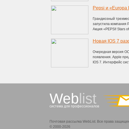
Pepsi и «Europa 
Грандиозный трехмес
запустила компания P
Акция «PEPSI! Stars of
Новая IOS 7 раз
Очередная версия ОС
появления. Apple пр
IOS 7. Интерфейс сист
Web
list
система для профессионалов
Почтовая рассылка WebList. Все права защище
© 2000-2026