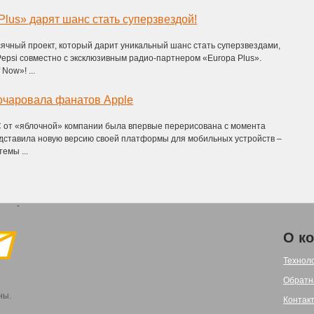
Plus» дарят шанс стать суперзвездой!
ячный проект, который дарит уникальный шанс стать суперзвездами,
epsi совместно с эксклюзивным радио-партнером «Europa Plus».
 Now»! ...
очаровала фанатов Apple
 от «яблочной» компании была впервые перерисована с момента
едставила новую версию своей платформы для мобильных устройств –
емы ...
`
О к
Технол
Обратн
ны.
Контак