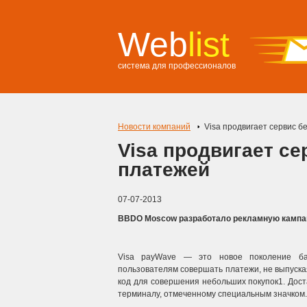
Web
list
система для профессионалов
Новости компаний
Visa продвигает сервис б
Visa продвигает с
платежей
07-07-2013
BBDO Moscow разработало рекламную кампан
Visa payWave — это новое поколение бан
пользователям совершать платежи, не выпуская 
код для совершения небольших покупок1. Дост
терминалу, отмеченному специальным значком.