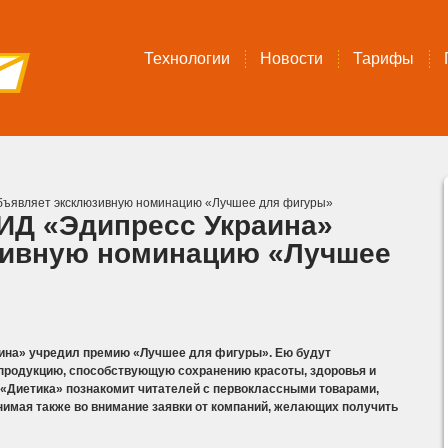
Технологии
Новости
Тарифы
бъявляет эксклюзивную номинацию «Лучшее для фигуры»
ИД «Эдипресс Украина»
зивную номинацию «Лучшее
аина» учредил премию «Лучшее для фигуры». Ею будут
продукцию, способствующую сохранению красоты, здоровья и
 «Диетика» познакомит читателей с первоклассными товарами,
имая также во внимание заявки от компаний, желающих получить