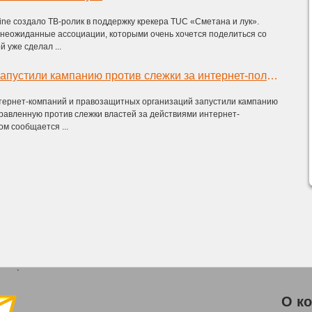
ine создало ТВ-ролик в поддержку крекера TUC «Сметана и лук».
 неожиданные ассоциации, которыми очень хочется поделиться со
 уже сделал ...
Mozilla и Reddit запустили кампанию против слежки за интернет-пользователями
интернет-компаний и правозащитных организаций запустили кампанию
правленную против слежки властей за действиями интернет-
ом сообщается ...
`
О к