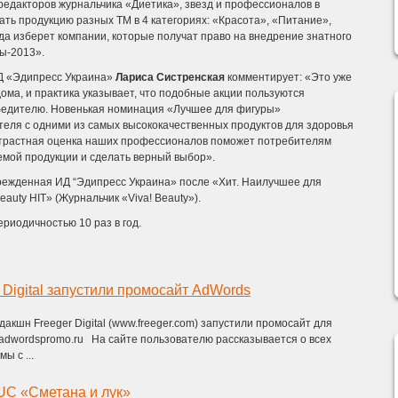
редакторов журнальчика «Диетика», звезд и профессионалов в
ать продукцию разных ТМ в 4 категориях: «Красота», «Питание»,
ода изберет компании, которые получат право на внедрение знатного
ы-2013».
ИД «Эдипресс Украина»
Лариса Систренская
комментирует: «Это уже
ома, и практика указывает, что подобные акции пользуются
бедителю. Новенькая номинация «Лучшее для фигуры»
теля с одними из самых высококачественных продуктов для здоровья
истрастная оценка наших профессионалов поможет потребителям
емой продукции и сделать верный выбор».
учрежденная ИД “Эдипресс Украина» после «Хит. Наилучшее для
auty HIT» (Журнальчик «Viva! Beauty»).
ериодичностью 10 раз в год.
 Digital запустили промосайт AdWords
одакшн Freeger Digital (www.freeger.com) запустили промосайт для
adwordspromo.ru На сайте пользователю рассказывается о всех
ы с ...
UC «Сметана и лук»