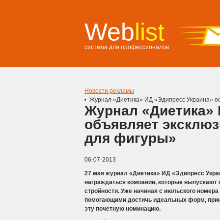
Web
list
система для профессионалов
Новости рекламы
Журнал «Диетика» ИД «Эдипресс Украина» о
Журнал «Диетика» 
объявляет эксклю
для фигуры»
06-07-2013
27 мая журнал «Диетика» ИД «Эдипресс Укр
награждаться компании, которые выпускают 
стройности. Уже начиная с июльского номера
помогающими достичь идеальных форм, прин
эту почетную номинацию.