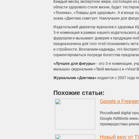
Каждый месяц экспертное жюри, состоящее из 
области здорового стиля жизни, будет тестиров
«Техника», «Товары для здоровья». А в конце г
знака «Диетика советует. Наилучшее для фигур
Издательский директор журналов о здоровье 
3-я номинация в рамках нашего издательского д
фуррором и вызывают доверие к продукции-по
предназначена для того чтоб познакомить чита
и стройности. Возлагаем надежды, что беспр
сориентироваться посреди богатства предлага
«Лучшее для фигуры»
- это 3-я номинация, 
малыша» (журнальчик «Твой малыш») и «Viva! Be
Журнальчик «Диетика»
издается с 2007 года п
Похожие статьи:
Google и Freeger
Российский digital пр
Google AdWords www.
преимуществах реклам
Новый вкус от T