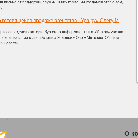
ли письма от поддержки службы. В них компании уведомляются о том,
 ...
СМИ сообщили о готовящейся продаже агентства «Ура.ру» Олегу Митволю
 и совладелец екатеринбургского информагентства «Ура.ру» Аксана
 долю в издании главе «Альянса Зеленых» Олегу Митволю. Об этом
 Новости. ...
`
О к