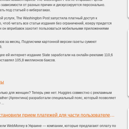
в зависимости от разных причин и дискуссируется персонально.
ть под статьей о кибератаках.
й услуги, The Washington Post запустила платный доступ к
, чтоб читать все статьи издания без ограничений, юзеру придется
если он вприбавок захотит пользоваться мобильными приложениями
ов за месяц. Подписчики картонной версии газеты сумеют
й.
щее ей интернет-издание Slate заработали на онлайн-рекламе 110,6
оставлял 105,8 миллионов баксов.
пы
олько для женщин? Теперь уже нет. Huggies совместно с рекламным
Mather (Аргентина) разработали специальный пояс, который позволяет
...
WebMoney приостановили прием платежей для части пользователей в Украине из-за проверки
ели WebMoney в Украине — компании, которые предлагают оплату по