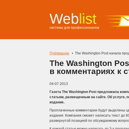
Web
list
система для профессионалов
Публикации
The Washington Post начала про
The Washington Po
в комментариях к 
04-07-2013
Газета The Washington Post предложила ком
статьям, размещенным на сайте. Об услуге, 
издание.
Проплаченные комментарии будут выделены цв
издания. Компания сможет написать текст до 60
развернутой позицией по обсуждаемому вопрос
К каждой статье можно написать до 3-х пропла