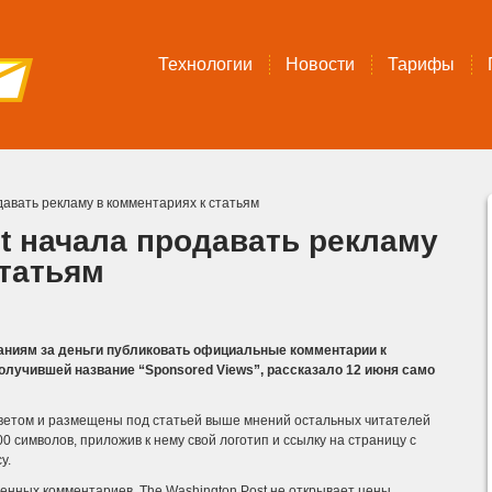
Технологии
Новости
Тарифы
давать рекламу в комментариях к статьям
st начала продавать рекламу
статьям
паниям за деньги публиковать официальные комментарии к
получившей название “Sponsored Views”, рассказало 12 июня само
етом и размещены под статьей выше мнений остальных читателей
0 символов, приложив к нему свой логотип и ссылку на страницу с
у.
ченных комментариев. The Washington Post не открывает цены