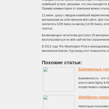
новейшей услуги, указывая, что она находится 
Пример комментария от компании можно отыска
12 июня, сразу с вводом новейшей маркетингово
материалам на собственном веб-сайте. Для того
заплатить 9,99 бакса за месяц (14,99 бакса, 
газеты).
Безвозмездно читателям доступно 20 материал
воспользоваться ее веб-сайтом без ограничени
В 2012 году The Washington Post и принадлежа
миллионов баксов. Год назад этот показатель с
Похожие статьи:
Беременные па
Беременность - это т
агентством Ogilvy & 
почувствовать первые 
Некоторые пользоват