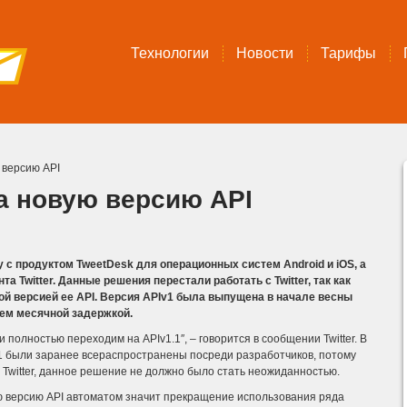
Технологии
Новости
Тарифы
ю версию API
на новую версию API
 с продуктом TweetDesk для операционных систем Android и iOS, а
 Twitter. Данные решения перестали работать с Twitter, так как
вой версией ее API. Версия APIv1 была выпущена в начале весны
чем месячной задержкой.
 полностью переходим на APIv1.1″, – говорится в сообщении Twitter.
В
v1 были заранее всераспространены посреди разработчиков, потому
 Twitter, данное решение не должно было стать неожиданностью.
ю версию API автоматом значит прекращение использования ряда