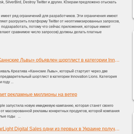
k, SilverBird, Destroy Twitter и других. Юзерам предложено отыскать
I имеет ряд ограничений для разработчиков. Эти ограничения имеют
ляют разгрузить платформу Twitter от неоптимизированных запросов,
но подзаработать, потому что сейчас приложения, которые имеют
 делают сравнимое число запросов) должны делать платные
На фестивале «Каннские Львы» объявлен шортлист в категории Innovation Lions
валь Креатива «Каннские Львы», который стартует через две
предварительный шортлист в категории Innovation Lions. Категория
 году ...
ает рекламные миллионы на ветер
le запустила новую имиджевую кампанию, которая станет своего
 от массированной рекламы конкретных продуктов, которой компания
ые годы ...
Специалисты StarLight Digital Sales ­одни из первых в Украине получили статус сертифицированных специалистов YouTube