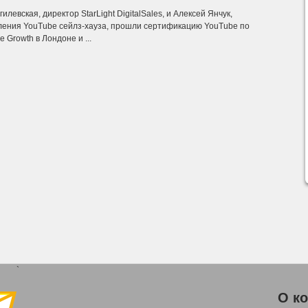
левская, директор StarLight DigitalSales, и Алексей Янчук,
ления YouTube сейлз-хауза, прошли сертификацию YouTube по
 Growth в Лондоне и ...
`
О к