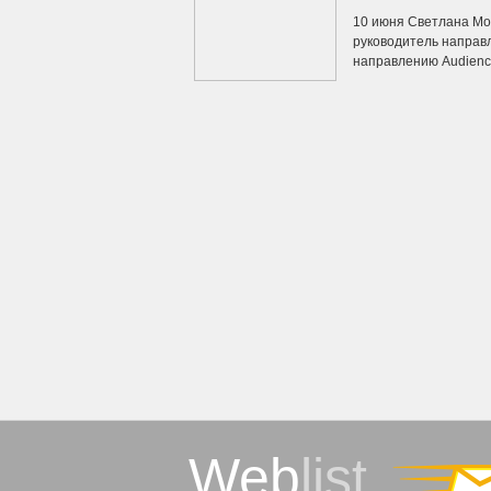
10 июня Светлана Моги
руководитель направ
направлению Audience
Web
list