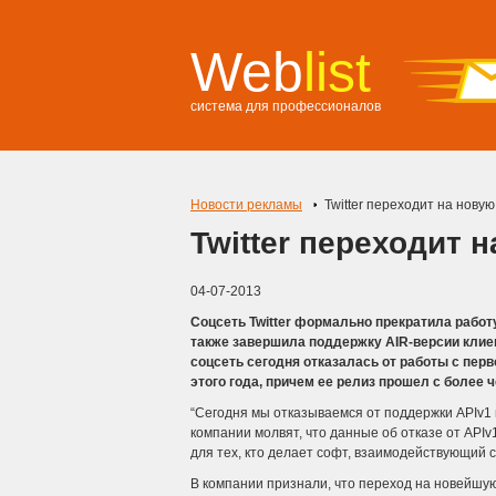
Web
list
система для профессионалов
Новости рекламы
Twitter переходит на нову
Twitter переходит 
04-07-2013
Соцсеть Twitter формально прекратила работу
также завершила поддержку AIR-версии клиента
соцсеть сегодня отказалась от работы с пер
этого года, причем ее релиз прошел с более 
“Сегодня мы отказываемся от поддержки APIv1 и
компании молвят, что данные об отказе от API
для тех, кто делает софт, взаимодействующий с
В компании признали, что переход на новейшу