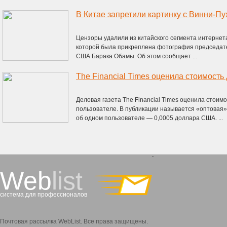
В Китае запретили картинку с Винни-П
Цензоры удалили из китайского сегмента интернета
которой была прикреплена фотография председат
США Барака Обамы. Об этом сообщает ...
Деловая газета The Financial Times оценила стоим
пользователе. В публикации называется «оптовая
об одном пользователе — 0,0005 доллара США. ...
`
Web
list
система для профессионалов
Почтовая рассылка WebList. Все права защищены.