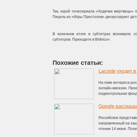
Так, герой телесериала «Ходячие мертвецы» п
Пицель из «Игры Престолов» дискуссируют детс
В конечном итоге в субтитрах возникало 
субтитров. Приходите в Britnico».
Похожие статьи:
Lacoste уходит в
На пике интереса рос
онлайн-магазин. Про
подконтрольная фонду
Российское представи
направленный на защи
чтении 14 июня. Позиц