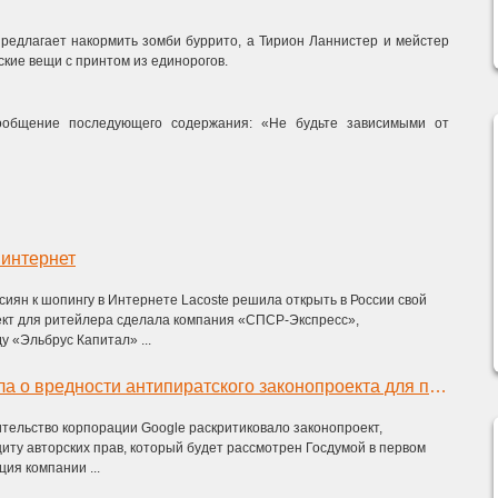
редлагает накормить зомби буррито, а Тирион Ланнистер и мейстер
кие вещи с принтом из единорогов.
сообщение последующего содержания: «Не будьте зависимыми от
 интернет
сиян к шопингу в Интернете Lacoste решила открыть в России свой
ект для ритейлера сделала компания «СПСР-Экспресс»,
 «Эльбрус Капитал» ...
Google рассказала о вредности антипиратского законопроекта для правообладателей
тельство корпорации Google раскритиковало законопроект,
ту авторских прав, который будет рассмотрен Госдумой в первом
ия компании ...