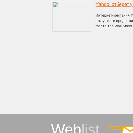
Yahoo! отберет 
Интернет-компания Y
аккаунтов и предложи
газета The Wall Street 
Web
list