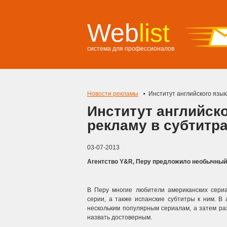
Web
list
система для профессионалов
Новости рекламы
Институт английского язык
Институт английск
рекламу в субтитр
03-07-2013
Агентство Y&R, Перу предложило необычный с
В Перу многие любители американских сериа
серии, а также испанские субтитры к ним. В 
нескольким популярным сериалам, а затем раз
назвать достоверным.