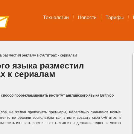
Технологии
Новости
Тарифы
а разместил рекламу в субтитрах к сериалам
ого языка разместил
ах к сериалам
пособ прорекламировать институт английского языка Britnico
лов, не желая пропускать премьеры, нелегально скачивают новые
агентстве решили воспользоваться этим и создать свои субтитры к
местить их в интернете – вот только их содержание едва ли можно