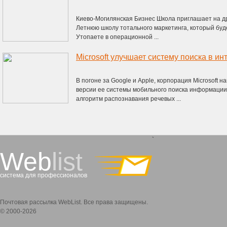
Киево-Могилянская Бизнес Школа приглашает на д
Летнюю школу тотального маркетинга, который буде
Утопаете в операционной ...
Microsoft улучшает систему поиска в ин
В погоне за Google и Apple, корпорация Microsoft 
версии ее системы мобильного поиска информации
алгоритм распознавания речевых ...
`
Web
list
система для профессионалов
Почтовая рассылка WebList. Все права защищены.
© 2000-2026