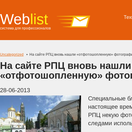
Web
list
Тех
система для профессионалов
Uncategorized
На сайте РПЦ вновь нашли «отфотошопленную» фотограф
На сайте РПЦ вновь нашли
«отфотошопленную» фото
28-06-2013
Специальные бл
настоящее врем
РПЦ некую фот
следами испол