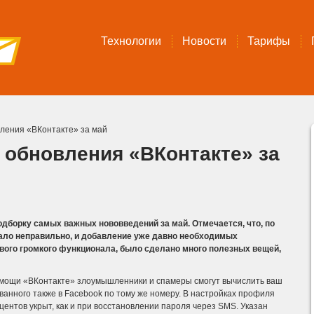
Технологии
Новости
Тарифы
ления «ВКонтакте» за май
обновления «ВКонтакте» за
дборку самых важных нововведений за май. Отмечается, что, по
отало неправильно, и добавление уже давно необходимых
ового громкого функционала, было сделано много полезных вещей,
омощи «ВКонтакте» злоумышленники и спамеры смогут вычислить ваш
анного также в Facebook по тому же номеру.
В настройках профиля
центов укрыт, как и при восстановлении пароля через SMS. Указан