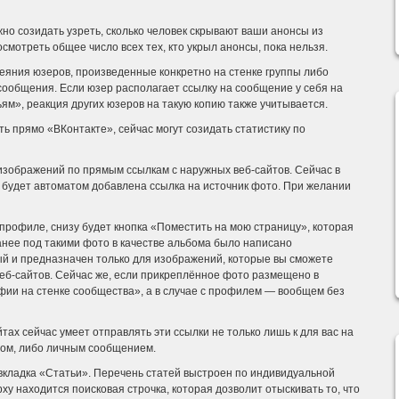
но созидать узреть, сколько человек скрывают ваши анонсы из
смотреть общее число всех тех, кто укрыл анонсы, пока нельзя.
еяния юзеров, произведенные конкретно на стенке группы либо
 сообщения. Если юзер располагает ссылку на сообщение у себя на
ям», реакция других юзеров на такую копию также учитывается.
ь прямо «ВКонтакте», сейчас могут созидать статистику по
зображений по прямым ссылкам с наружных веб-сайтов. Сейчас в
 будет автоматом добавлена ссылка на источник фото. При желании
 профиле, снизу будет кнопка «Поместить на мою страницу», которая
анее под такими фото в качестве альбома было написано
ый и предназначен только для изображений, которые вы сможете
веб-сайтов. Сейчас же, если прикреплённое фото размещено в
фии на стенке сообщества», а в случае с профилем — вообщем без
ах сейчас умеет отправлять эти ссылки не только лишь к для вас на
ином, либо личным сообщением.
вкладка «Статьи». Перечень статей выстроен по индивидуальной
ху находится поисковая строчка, которая дозволит отыскивать то, что