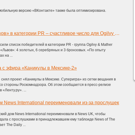
мобильную версию «ВКонтакте» также была оптимизирована.
13 «Каннских львов» в категории PR – счастливое число для Ogilvy & Mather
сили список победителей в категории PR - группа Ogilvy & Mather
3 «Львов»: 4 золотых, 6 серебряных и 3 бронзовых. «По опыту
х на ...
 с эфира «Каникулы в Мексике-2»
снял проект «Каникулы в Мексике. Суперигра» из сетки вещания в
со стороны Роскомнадзора. Об этом сообщается в пресс-релизе
 «Ленту.ру». ...
м News International переименовали из-за прослушек
кий дом News International переименовали в News UK, чтобы
ндала с прослушками в принадлежавшем ему таблоиде News of The
т The Daily ...