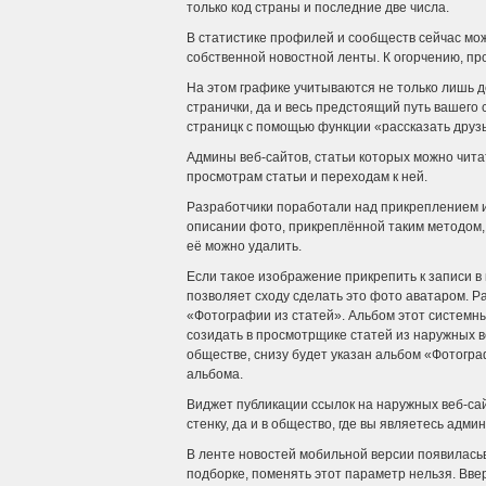
только код страны и последние две числа.
В статистике профилей и сообществ сейчас мож
собственной новостной ленты. К огорчению, про
На этом графике учитываются не только лишь д
странички, да и весь предстоящий путь вашего
страницк с помощью функции «рассказать друзь
Админы веб-сайтов, статьи которых можно читат
просмотрам статьи и переходам к ней.
Разработчики поработали над прикреплением и
описании фото, прикреплённой таким методом,
её можно удалить.
Если такое изображение прикрепить к записи в
позволяет сходу сделать это фото аватаром. Р
«Фотографии из статей». Альбом этот системн
созидать в просмотрщике статей из наружных 
обществе, снизу будет указан альбом «Фотогра
альбома.
Виджет публикации ссылок на наружных веб-сайт
стенку, да и в общество, где вы являетесь адм
В ленте новостей мобильной версии появилась
подборке, поменять этот параметр нельзя. Ввер