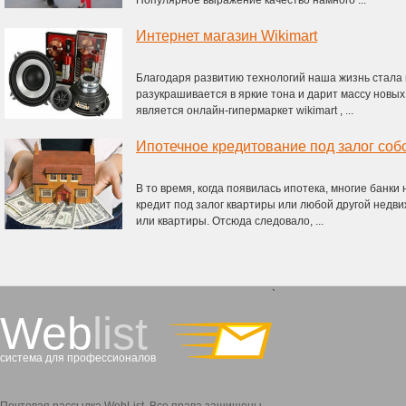
Популярное выражение качество намного ...
Интернет магазин Wikimart
Благодаря развитию технологий наша жизнь стала 
разукрашивается в яркие тона и дарит массу новы
является онлайн-гипермаркет wikimart , ...
Ипотечное кредитование под залог со
В то время, когда появилась ипотека, многие банк
кредит под залог квартиры или любой другой недви
или квартиры. Отсюда следовало, ...
`
Web
list
система для профессионалов