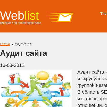
Web
list
Тех
система для профессионалов
Статьи
Аудит сайта
Аудит сайта
18-08-2012
Аудит сайта
и скрупулезн
группой неза
В область S
из сферы фи
отношений, 