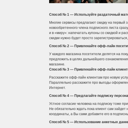
Способ № 1 — Используйте раздаточный мат
Многие сервисы предлагают скидку на первый з
новообретенного члена подписного листа сраз
и в «миру»: напечатать купоны со скидкой и р
скидки нужно будет просто зарегистрироваться, 
Способ № 2 — Привлекайте офф-лайн посети
У каждого магазина посетители делятся на пок
предложить в целях дальнейшего ознакомления 
магазине.
Способ № 3 — Привлекайте офф-лайн клиент
Расскажите офф-лайн клиентам про новую услу
Параллельно расскажите про выгоды оформлени
Интернет.
Способ № 4 — Предлагайте подписку персон
Устное согласие человека на подписку тоже пр
Не обязательно ждать пока клиент сам зайдет н
координаты, а Вы сами добавите его в подписн
Способ № 5 — Использование анкетных дан