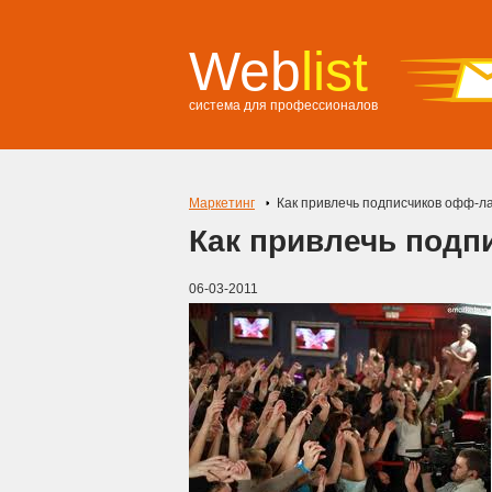
Web
list
система для профессионалов
Маркетинг
Как привлечь подписчиков офф-л
Как привлечь подп
06-03-2011