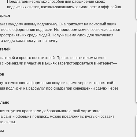
Предлагаем несколько способов для расширения своих
подписных листов, воспользовавшись возможностям офф-лайна.
ериал
аказ каждому новому подписчику. Она приходит на почтовый ящик
у после оформления подписки. Их примером можно воспользоваться
аспространять их среди людей. Получившему купон для получения
а скидка сама поступит на почту.
телей
упателей и просто посетителей. Просто посетителям можно
с новинками и участия в акциях зарегистрироваться в интернет—
ов
гу: возможность оформления покупки прямо через интернет-сайт.
я подписки на рассылку, про скидки при совершении сделки через
ально
иветствуется правилами добровольного e-mail маркетинга.
а сайт и оформит подписку, можно предложить: пусть он оставит
ые листы.
ных