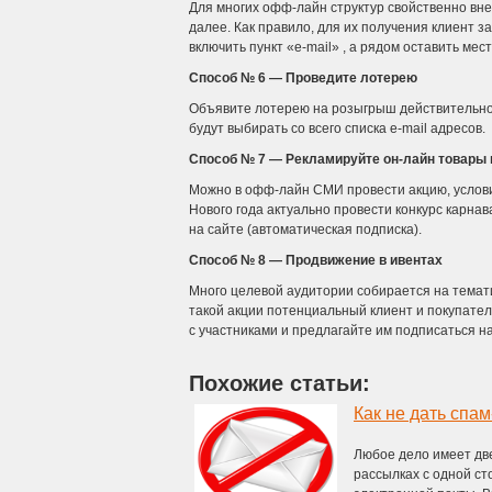
Для многих офф-лайн структур свойственно вне
далее. Как правило, для их получения клиент 
включить пункт «e-mail» , а рядом оставить ме
Способ № 6 — Проведите лотерею
Объявите лотерею на розыгрыш действительно ц
будут выбирать со всего списка e-mail адресов.
Способ № 7 — Рекламируйте он-лайн товары
Можно в офф-лайн СМИ провести акцию, услов
Нового года актуально провести конкурс карнав
на сайте (автоматическая подписка).
Способ № 8 — Продвижение в ивентах
Много целевой аудитории собирается на темат
такой акции потенциальный клиент и покупател
с участниками и предлагайте им подписаться на
Похожие статьи:
Как не дать спа
Любое дело имеет дв
рассылках с одной ст