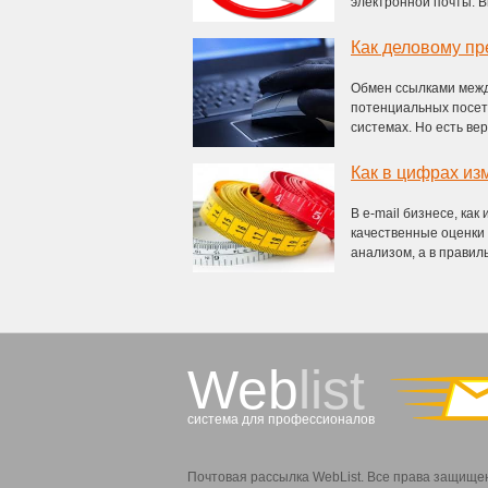
электронной почты. Вы
Как деловому пр
Обмен ссылками межд
потенциальных посети
системах. Но есть веро
Как в цифрах из
В е-mail бизнесе, ка
качественные оценки 
анализом, а в правиль
Web
list
система для профессионалов
Почтовая рассылка WebList. Все права защище