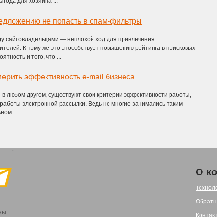
года для хозяина ...
едложению не попасть в спам-фильтры
у сайтовладельцами — неплохой ход для привлечения
телей. К тому же это способствует повышению рейтинга в поисковых
ятность и того, что ...
мерить эффективность е-mail бизнеса
к и в любом другом, существуют свои критерии эффективности работы,
работы электронной рассылки. Ведь не многие занимались таким
ном ...
`
О к
Технол
Обратн
ны.
Контак