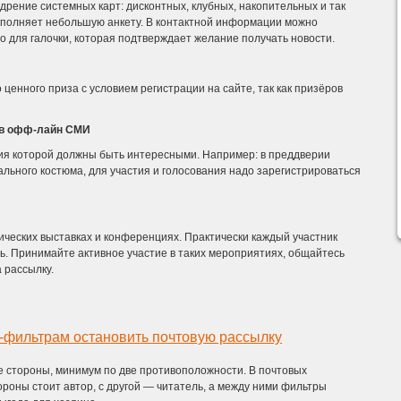
дрение системных карт: дисконтных, клубных, накопительных и так
заполняет небольшую анкету. В контактной информации можно
сто для галочки, которая подтверждает желание получать новости.
енного приза с условием регистрации на сайте, так как призёров
 в офф-лайн СМИ
ия которой должны быть интересными. Например: в преддверии
ального костюма, для участия и голосования надо зарегистрироваться
ических выставках и конференциях. Практически каждый участник
ь. Принимайте активное участие в таких мероприятиях, общайтесь
 рассылку.
м-фильтрам остановить почтовую рассылку
е стороны, минимум по две противоположности. В почтовых
ороны стоит автор, с другой — читатель, а между ними фильтры