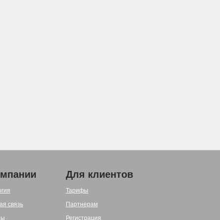
омпании
Для клиентов
огия
Тарифы
ая связь
Партнерам
ты
Регистрация