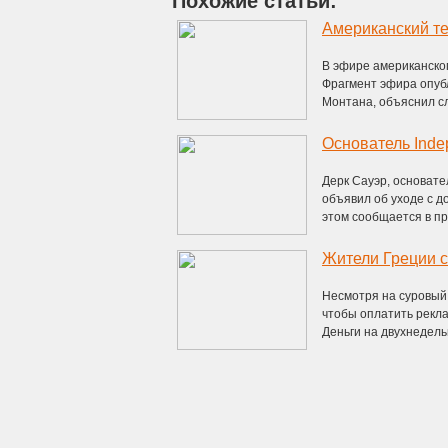
Похожие статьи:
Американский т
В эфире американско
Фрагмент эфира опуб
Монтана, объяснил сл
Основатель Inde
Дерк Сауэр, основате
объявил об уходе с д
этом сообщается в пре
Жители Греции с
Несмотря на суровый 
чтобы оплатить рекл
Деньги на двухнедельн