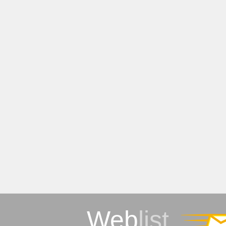
Web
list