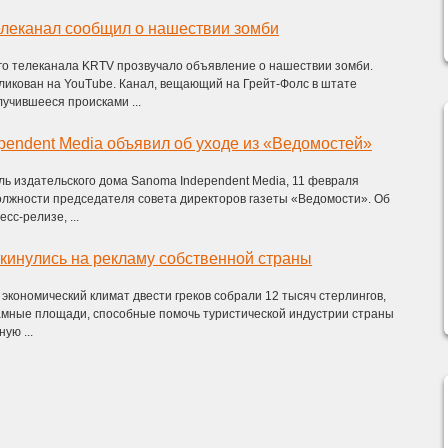
елеканал сообщил о нашествии зомби
го телеканала KRTV прозвучало объявление о нашествии зомби.
ликован на YouTube. Канал, вещающий на Грейт-Фолс в штате
учившееся происками ...
pendent Media объявил об уходе из «Ведомостей»
ль издательского дома Sanoma Independent Media, 11 февраля
олжности председателя совета директоров газеты «Ведомости». Об
сс-релизе, ...
кинулись на рекламу собственной страны
экономический климат двести греков собрали 12 тысяч стерлингов,
амные площади, способные помочь туристической индустрии страны
ую ...