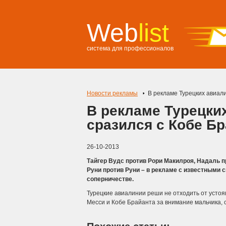
Web
list
система для профессионалов
Новости рекламы
В рекламе Турецких авиал
В рекламе Турецки
сразился с Кобе Б
26-10-2013
Тайгер Вудс против Рори Макилроя, Надаль п
Руни против Руни – в рекламе с известными 
соперничестве.
Турецкие авиалинии реши не отходить от усто
Месси и Кобе Брайанта за внимание мальчика, 