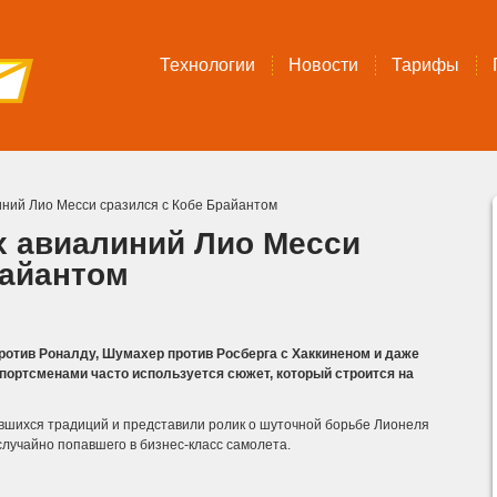
Технологии
Новости
Тарифы
иний Лио Месси сразился с Кобе Брайантом
х авиалиний Лио Месси
райантом
ротив Роналду, Шумахер против Росберга с Хаккиненом и даже
спортсменами часто используется сюжет, который строится на
явшихся традиций и представили ролик о шуточной борьбе Лионеля
случайно попавшего в бизнес-класс самолета.