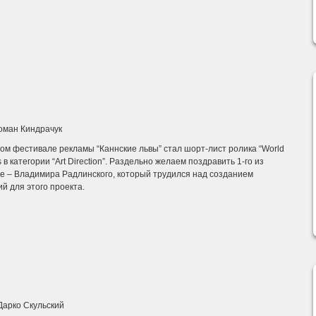
оман Киндрачук
-ом фестивале рекламы “Каннские львы” стал шорт-лист ролика “World
is в категории “Art Direction”. Раздельно желаем поздравить 1-го из
е – Владимира Радлинского, который трудился над созданием
й для этого проекта.
Дарко Скульский