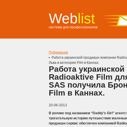
Web
list
система для профессионалов
Публикации
Работа украинской продакшн компании Radioa
Льва в категории Film в Каннах.
Работа украинской
Radioaktive Film д
SAS получила Брон
Film в Каннах.
20-06-2013
В ролике под названием “Daddy’s Girl” агент
трогательную историю путешествия маленькой
продакшн сервис обеспечен компанией Radioak