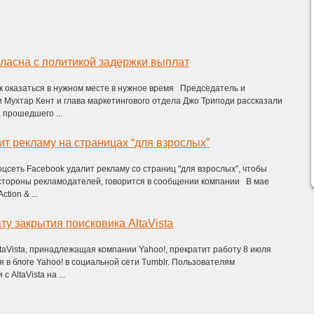
гласна с политикой задержки выплат
ак оказаться в нужном месте в нужное время Председатель и
 Мухтар Кент и глава маркетингового отдела Джо Триподи рассказали
 прошедшего ...
ит рекламу на страницах “для взрослых”
цсеть Facebook удалит рекламу со страниц "для взрослых", чтобы
 стороны рекламодателей, говорится в сообщении компании В мае
tion & ...
ту закрытия поисковика AltaVista
taVista, принадлежащая компании Yahoo!, прекратит работу 8 июля
я в блоге Yahoo! в социальной сети Tumblr. Пользователям
 AltaVista на ...