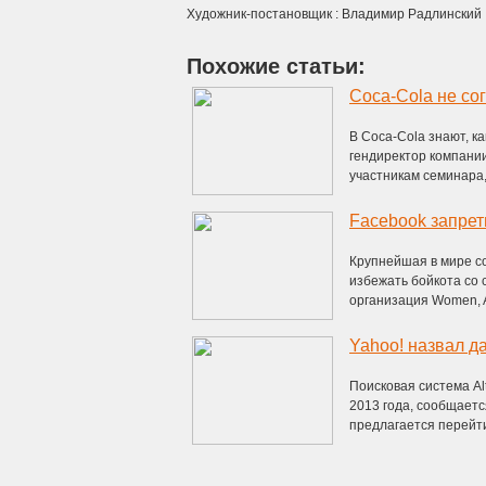
Художник-постановщик : Владимир Радлинский
Похожие статьи:
Coca-Cola не со
В Coca-Cola знают, к
гендиректор компании
участникам семинара,
Facebook запрет
Крупнейшая в мире со
избежать бойкота со
организация Women, Ac
Yahoo! назвал да
Поисковая система Al
2013 года, сообщаетс
предлагается перейти с