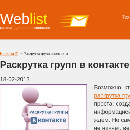
Web
list
Тех
система для профессионалов
Новинки IT
Раскрутка групп в контакте
Раскрутка групп в контакте
18-02-2013
Возможно, кт
раскрутка гр
проста: созд
информацией
ждем. Но сам
не начнет, в