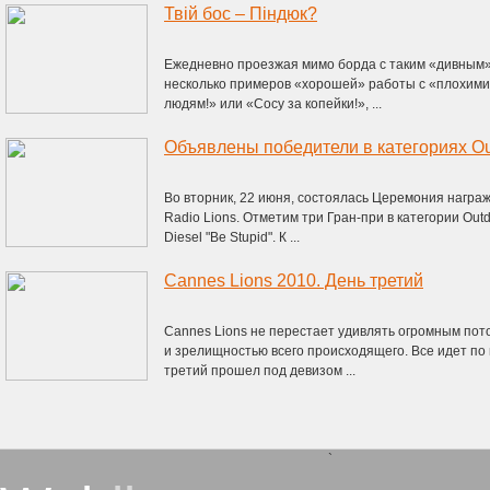
Твій бос – Піндюк?
Ежедневно проезжая мимо борда с таким «дивным»
несколько примеров «хорошей» работы с «плохими» 
людям!» или «Сосу за копейки!», ...
Объявлены победители в категориях Out
Во вторник, 22 июня, состоялась Церемония награж
Radio Lions. Отметим три Гран-при в категории Out
Diesel "Be Stupid". К ...
Cannes Lions 2010. День третий
Cannes Lions не перестает удивлять огромным по
и зрелищностью всего происходящего. Все идет по 
третий прошел под девизом ...
`