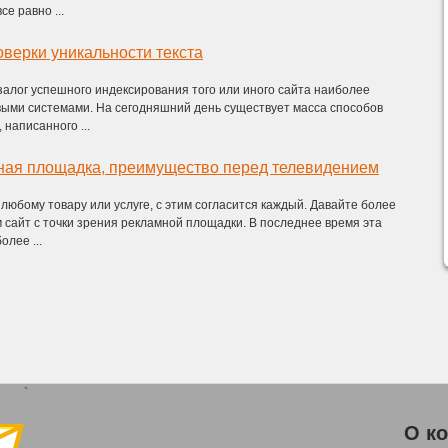
се равно ...
верки уникальности текста
залог успешного индексирования того или иного сайта наиболее
ыми системами. На сегодняшний день существует масса способов
 написанного ...
мная площадка, преимущество перед телевидением
юбому товару или услуге, с этим согласится каждый. Давайте более
сайт с точки зрения рекламной площадки. В последнее время эта
олее ...
`
О к