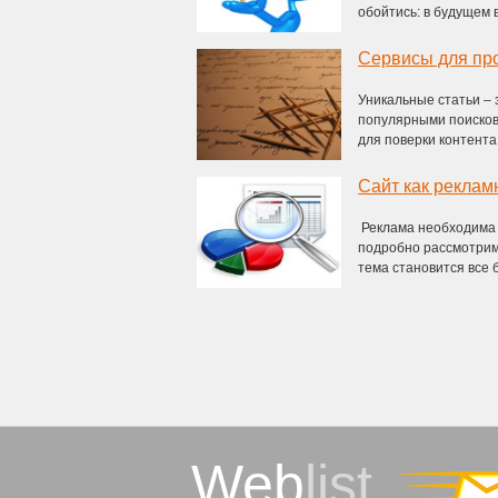
обойтись: в будущем в
Сервисы для про
Уникальные статьи – 
популярными поисков
для поверки контента,
Сайт как рекла
Реклама необходима л
подробно рассмотрим 
тема становится все б
Web
list