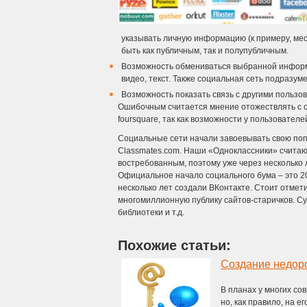
указывать личную информацию (к примеру, мест
быть как публичным, так и полупубличным.
Возможность обмениваться выбранной информ
видео, текст. Также социальная сеть подразум
Возможность показать связь с другими пользов
Ошибочным считается мнение отожествлять с с
foursquare, так как возможности у пользовател
Социальные сети начали завоевывать свою попу
Classmates.com. Наши «Одноклассники» считаю
востребованным, поэтому уже через несколько 
Официальное начало социального бума – это 200
несколько лет создали ВКонтакте. Стоит отмети
многомиллионную публику сайтов-старичков. Су
библиотеки и т.д.
Похожие статьи:
Создание недоро
В планах у многих со
но, как правило, на 