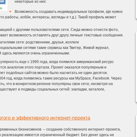
некоторые из них:
Возможность создавать индивидуальные профили, где нужно
о работы, хобби, интересы, взгляды и т.д.). Такой профиль может
ацией с другими пользователями сети. Сюда можно отнести фото,
евает возможность оставлять друг другу личные текстовые сообщения.
ателями сети: родственники, друзья, коллеги
оциальными сетями такие сервисы как Твитер, Живой журнал,
ей здесь являются очень ограниченными.
лярность еще с 1995 года, когда появился американский ресурс
тся аналогом этого портала. Проект оказался популярным и
лет подобных сайтов можно было насчитать не один десяток.
4 год, когда появились такие ресурсы как MySpace, Facebook. Через
ть, что в конкретном регионе популярны свои сети, несмотря на
ществуют и подвиды социальных сетей: закладки, каталоги,
гого и эффективного интернет-проекта
временных бизнесменов – создание собственного интернет-проекта,
его реализацию имеется ограниченный бюджет. Без денег здесь не