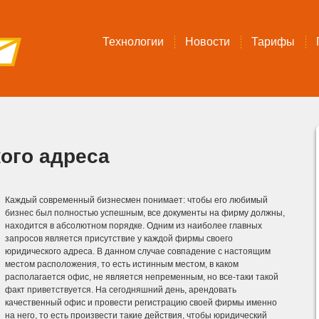
Технологии
Новости
Тарифы
ого адреса
Каждый современный бизнесмен понимает: чтобы его любимый
бизнес был полностью успешным, все документы на фирму должны,
находится в абсолютном порядке. Одним из наиболее главных
запросов является присутствие у каждой фирмы своего
юридического адреса. В данном случае совпадение с настоящим
местом расположения, то есть истинным местом, в каком
располагается офис, не является непременным, но все-таки такой
факт приветствуется. На сегодняшний день, арендовать
качественный офис и провести регистрацию своей фирмы именно
на него, то есть произвести такие действия, чтобы юридический