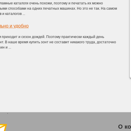
ламные каталоги очень похожи, поэтому и печатать их можно
ыми способами на одних печатных машинах. Но это не так. На самом
 и каталогов ...
льно и удобно
м приходит и сезон дождей. Поэтому практически каждый день
нт. В наше время купить зонт не составит никакого труда, достаточно
н и ...
`
О к