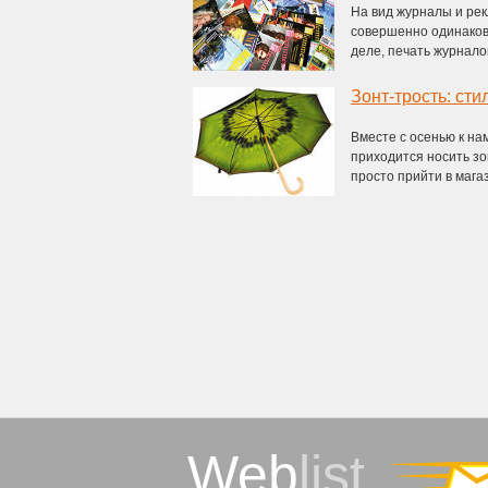
На вид журналы и рек
совершенно одинаков
деле, печать журналов
Зонт-трость: сти
Вместе с осенью к на
приходится носить зо
просто прийти в магази
Web
list