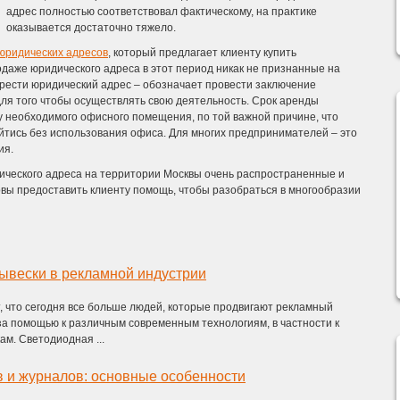
адрес полностью соответствовал фактическому, на практике
оказывается достаточно тяжело.
юридических адресов
, который предлагает клиенту купить
даже юридического адреса в этот период никак не признанные на
рести юридический адрес – обозначает провести заключение
ля того чтобы осуществлять свою деятельность. Срок аренды
у необходимого офисного помещения, по той важной причине, что
тись без использования офиса. Для многих предпринимателей – это
ия.
дического адреса на территории Москвы очень распространенные и
вы предоставить клиенту помощь, чтобы разобраться в многообразии
ывески в рекламной индустрии
ет, что сегодня все больше людей, которые продвигают рекламный
за помощью к различным современным технологиям, в частности к
м. Светодиодная ...
в и журналов: основные особенности