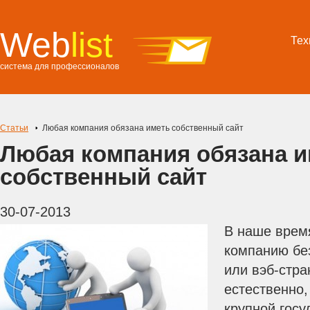
Web
list
Тех
система для профессионалов
Статьи
Любая компания обязана иметь собственный сайт
Любая компания обязана и
собственный сайт
30-07-2013
В наше врем
компанию без
или вэб-стра
естественно,
крупной госу