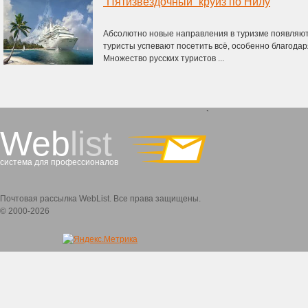
“Пятизвездочный” круиз по Нилу
Абсолютно новые направления в туризме появляют
туристы успевают посетить всё, особенно благода
Множество русских туристов ...
`
Web
list
система для профессионалов
Почтовая рассылка WebList. Все права защищены.
© 2000-2026