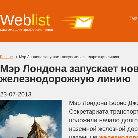
Web
list
Тех
система для профессионалов
Разное
Мэр Лондона запускает новую железнодорожную линию
Мэр Лондона запускает но
железнодорожную линию
23-07-2013
Мэр Лондона Борис Джо
Секретариата транспор
положили начало долг
наземной железной доро
наземные
железнодор