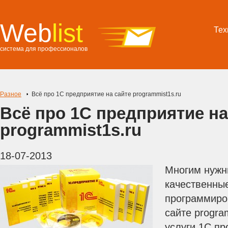
Web
list
Тех
система для профессионалов
Разное
Всё про 1С предприятие на сайте programmist1s.ru
Всё про 1С предприятие на
programmist1s.ru
18-07-2013
Многим нужн
качественные
программиро
сайте progra
услуги 1С пр