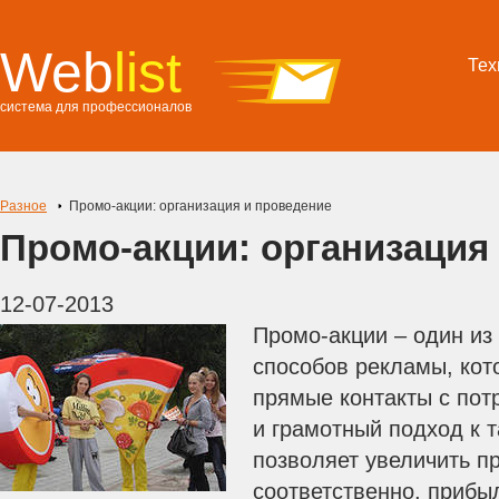
Web
list
Тех
система для профессионалов
Разное
Промо-акции: организация и проведение
Промо-акции: организация
12-07-2013
Промо-акции – один и
способов рекламы, кот
прямые контакты с пот
и грамотный подход к 
позволяет увеличить п
соответственно, прибы