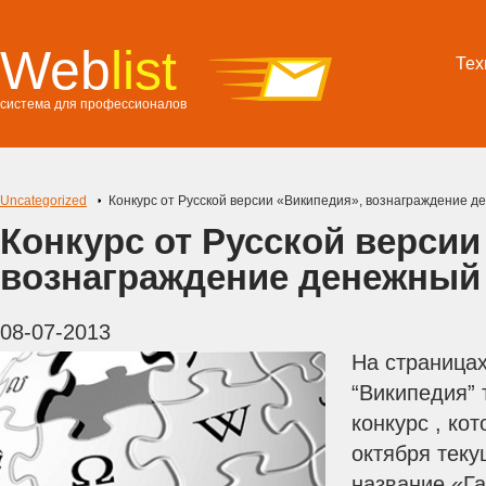
Web
list
Тех
система для профессионалов
Uncategorized
Конкурс от Русской версии «Википедия», вознаграждение д
Конкурс от Русской версии
вознаграждение денежный
08-07-2013
На страницах
“Википедия” 
конкурс , ко
октября теку
название «Г