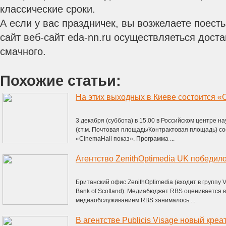
классические сроки.
А если у вас праздничек, вы возжелаете поест
сайт веб-сайт eda-nn.ru осуществляеться дост
смачного.
Похожие статьи:
На этих выходных в Киеве состоится «
3 декабря (суббота) в 15.00 в Российском центре нау
(ст.м. Почтовая площадь/Контрактовая площадь) с
«CinemaHall показ». Программа ...
Британский офис ZenithOptimedia (входит в группу 
Bank of Scotland). Медиабюджет RBS оценивается в
медиаобcлуживанием RBS занималось ...
В агентстве Publicis Visage новый кре