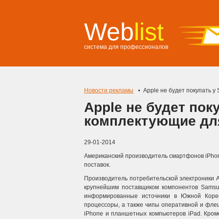
Web
list
система для профессионалов
Новости рекламы
Apple не будет покупать у
Apple не будет пок
комплектующие для 
29-01-2014
Американский производитель смартфонов iPhon
поставок.
Производитель потребительской электроники A
крупнейшим поставщиком компонентов Samsung
информированные источники в Южной Корее
процессоры, а также чипы оперативной и флеш
iPhone и планшетных компьютеров iPad.
Кроме