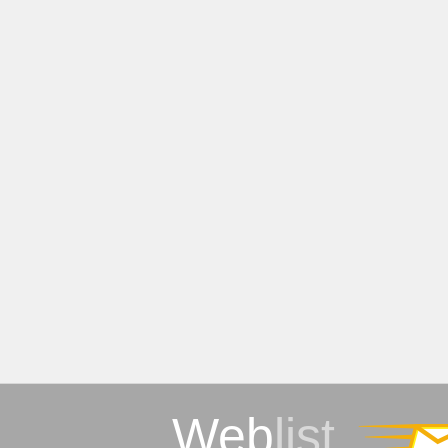
Web
list