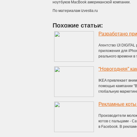
ноутбуков MacBook американской компании.
По материалам izvestia.ru
Похожие статьи:
Разработано пр
Агентство IJI DIGITA
приложения для iPhon
реального времени в т
“Новогодняя” ка
IKEA привлекает вним
помощью кампании "Br
глобальную маркетинго
Рекламные коты
Производители молок
котов с пальцами - C
в Facebook. В рекламн