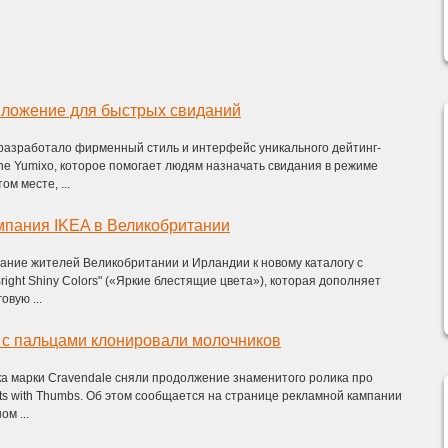
иложение для быстрых свиданий
L разработало фирменный стиль и интерфейс уникального дейтинг-
e Yumixo, которое помогает людям назначать свидания в режиме
ом месте, ...
мпания IKEA в Великобритании
ание жителей Великобритании и Ирландии к новому каталогу с
ight Shiny Colors" («Яркие блестящие цвета»), которая дополняет
вую ...
 с пальцами клонировали молочников
а марки Cravendale сняли продолжение знаменитого ролика про
ats with Thumbs. Об этом сообщается на странице рекламной кампании
ом ...