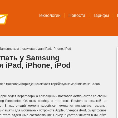
Технологии
Новости
Тарифы
 Samsung комплектующие для iPad, iPhone, iPod
упать у Samsung
iPad, iPhone, iPod
e в массовом порядке исключает корейскую компанию из каналов
pple ведет переговоры о сокращении поставок компонентов со своим
 Electronics. Об этом сообщило агентство Reuters со ссылкой на
. В настоящий момент корейская компания поставляет экраны,
-памяти для мобильных устройств Apple, плееров iPod, смартфонов
 этого отдельные составляющие Самсунг употребляются в линейке