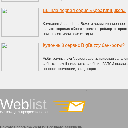
Вышла первая серия «Креативщиков»
Компания Jaguar Land Rover и коммуникационное а
запуске сериала «Креативщики», трейлер которого
начале сентября. Уже сегодня ...
Купонный сервис BigBuzzy банкроты?
Арбитражный суд Москвы зарегистрировал заявлени
собственном банкротстве, сообщил РАПСИ предста
попросил компании, владеющие ...
`
Web
list
система для профессионалов
Почтовая рассылка WebList. Все права защищены.