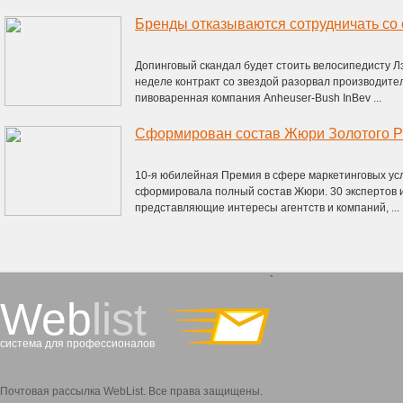
Бренды отказываются сотрудничать со
Допинговый скандал будет стоить велосипедисту Лэ
неделе контракт со звездой разорвал производите
пивоваренная компания Anheuser-Bush InBev ...
Сформирован состав Жюри Золотого 
10-я юбилейная Премия в сфере маркетинговых ус
сформировала полный состав Жюри. 30 экспертов 
представляющие интересы агентств и компаний, ...
`
Web
list
система для профессионалов
Почтовая рассылка WebList. Все права защищены.