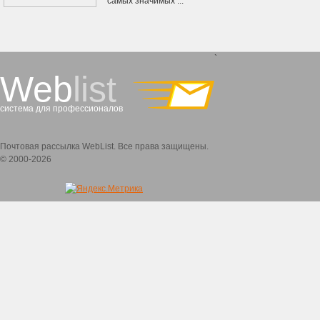
самых значимых ...
`
Web
list
система для профессионалов
Почтовая рассылка WebList. Все права защищены.
© 2000-2026