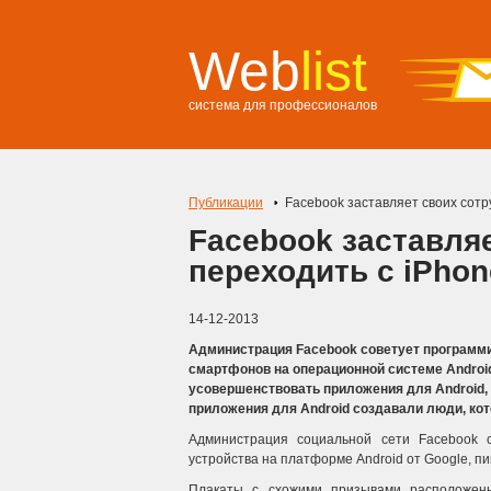
Web
list
система для профессионалов
Публикации
Facebook заставляет своих сотр
Facebook заставля
переходить с iPhon
14-12-2013
Администрация Facebook советует программис
смартфонов на операционной системе Android 
усовершенствовать приложения для Android,
приложения для Android создавали люди, ко
Администрация социальной сети Facebook 
устройства на платформе Android от Google, п
Плакаты с схожими призывами расположены