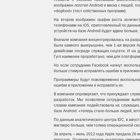
изображен логотип Android и миска с пищей, пл
«dogfood» (тест собственных программ).
На втором изображен график роста количес
телефонами на iOS, приготовленный по данным 
устройств на базе Android будет вдвое больше, 
Вначале компания концентрировалась на разра
была намного выигрышнее, чем 1-ая версия A
девайсами посреди служащих соцсети. И на 
Гугл наименее проработано, чем для платформ
Но если сотрудники Facebook начнут воспольз
больше стимула исправлять ошибки в приложен
Программеры будут повсевременно воспользов
ошибки в приложении и исправлять их.
В компании опровергают, что принуждают служ
разработок. Мы позволяем сотрудникам выби
словам кампания подействовала на служащих,
базе Android: «теперь стало больше людей, кот
По данным аналитического центра IDC, в август
вчетверо больше, чем толика операционной сист
За апрель – июнь 2012 года Apple продала 26 м
квартале. Падение продаж аналитики связыва