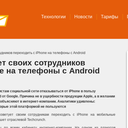
Технологии
Новости
Тарифы
удников переходить с iPhone на телефоны с Android
ет своих сотрудников
e на телефоны с Android
там социальной сети отказываться от iPhone в пользу
от Google. Причина не в ущербности продукции Apple, а в желании
 объясняют в интернет-компании. Аналитики удивлены:
торые этой платформой не пользуются
советует своим сотрудникам переходить с iPhone на мобильные
ишет отраслевой Techcrunch.
 по всему кабинету интернет-компании. На одном из плакатов