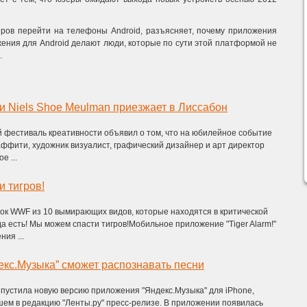
еров перейти на телефоны Android, разъясняет, почему приложения
ожения для Android делают люди, которые по сути этой платформой не
.
 Niels Shoe Meulman приезжает в Лиссабон
й фестиваль креативности объявил о том, что на юбилейное событие
ффити, художник визуалист, графический дизайнер и арт директор
e ...
 тигров!
сок WWF из 10 вымирающих видов, которые находятся в критической
а есть! Мы можем спасти тигров!Мобильное приложение "Tiger Alarm!"
ия ...
кс.Музыка” сможет распознавать песни
пустила новую версию приложения "Яндекс.Музыка" для iPhone,
шем в редакцию "Ленты.ру" пресс-релизе. В приложении появилась