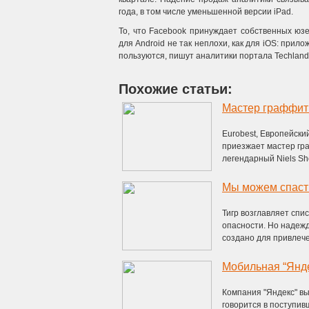
года, в том числе уменьшенной версии iPad.
То, что Facebook принуждает собственных юз
для Android не так неплохи, как для iOS: прил
пользуются, пишут аналитики портала Techland
Похожие статьи:
Мастер граффити
Eurobest, Европейски
приезжает мастер гра
легендарный Niels Sho
Мы можем спасти
Тигр возглавляет спи
опасности. Но надежд
создано для привлечен
Мобильная “Янде
Компания "Яндекс" вы
говорится в поступив