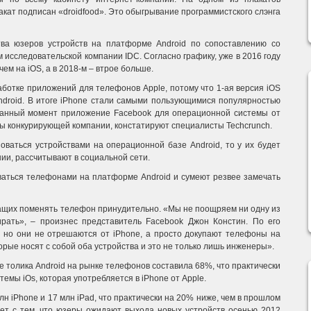
акат подписан «droidfood». Это обыгрывание программистского слэнга
тва юзеров устройств на платформе Android по сопоставлению со
исследовательской компании IDC. Согласно графику, уже в 2016 году
чем на iOS, а в 2018-м – втрое больше.
ботке приложений для телефонов Apple, потому что 1-ая версия iOS
ndroid. В итоге iPhone стали самыми пользующимися популярностью
данный момент приложение Facebook для операционной системы от
ы конкурирующей компании, констатируют специалисты Techcrunch.
оваться устройствами на операционной базе Android, то у их будет
ии, рассчитывают в социальной сети.
аться телефонами на платформе Android и сумеют резвее замечать
ащих поменять телефон принудительно. «Мы не поощряем ни одну из
рать», – произнес представитель Facebook Джон Констин. По его
 но они не отрешаются от iPhone, а просто докупают телефоны на
орые носят с собой оба устройства и это не только лишь инженеры».
е толика Android на рынке телефонов составила 68%, что практически
емы iOs, которая употребляется в iPhone от Apple.
лн iPhone и 17 млн iPad, что практически на 20% ниже, чем в прошлом
ет с тем, что юзеры ожидают выхода новых устройств осенью 2012