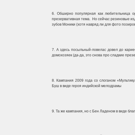
6. Обширно популярная как любительница о
презервативная тема. Но сейчас резиновые изд
зубов Моники (хотя навряд ли для фото позиро
7. А здесь посыльный-ловелас довел до кари
домохозяек (да-да, это снова про сладкие през
8. Кампания 2009 года со слоганом «Мульти
Буш в виде героя индийской мелодрамы
9. Та же кампания, но с Бен Ладеном в виде бл