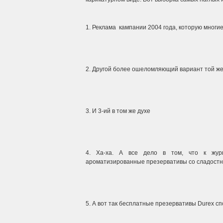
1. Реклама кампании 2004 года, которую многи
2. Другой более ошеломляющий вариант той ж
3. И 3-ий в том же духе
4. Ха-ха. А все дело в том, что к журн
ароматизированные презервативы со сладостн
5. А вот так бесплатные презервативы Durex с