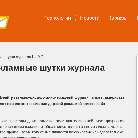
Технологии
Новости
Тарифы
ные шутки журнала HUMO
екламные шутки журнала
йский развлекательно-юмористический журнал HUMO (выпускает
 лет привлекает внимание дерзкой рекламой самого себя
, что способны даже обидеть представителей какой-либо профессии
но читающими издание изображались пилоты за штурвалом самолета,
гие другие.
Некие известные личности показывались в издевательско-
кампаний журнальчика.