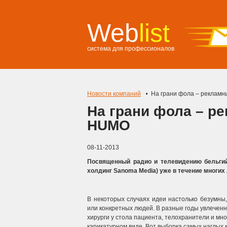
Web
list
система для профессионалов
Новости компаний
На грани фола – реклам
На грани фола – р
HUMO
08-11-2013
Посвященный радио и телевидению бельги
холдинг Sanoma Media) уже в течение многих
В некоторых случаях идеи настолько безумны
или конкретных людей. В разные годы увлечен
хирурги у стола пациента, телохранители и мно
карикатурном виде. Вот выборка самых наглых 