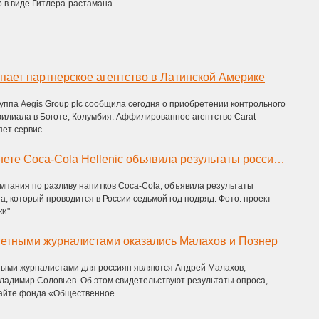
вр в виде Гитлера-растамана
упает партнерское агентство в Латинской Америке
ппа Aegis Group plc сообщила сегодня о приобретении контрольного
филиала в Боготе, Колумбия. Аффилированное агентство Carat
т сервис ...
Бренды в Интернете Coca-Cola Hellenic объявила результаты российского эко-проекта «Вторая жизнь упаковки»
компания по разливу напитков Coca-Cola, объявила результаты
та, который проводится в России седьмой год подряд. Фото: проект
" ...
етными журналистами оказались Малахов и Познер
ыми журналистами для россиян являются Андрей Малахов,
ладимир Соловьев. Об этом свидетельствуют результаты опроса,
айте фонда «Общественное ...