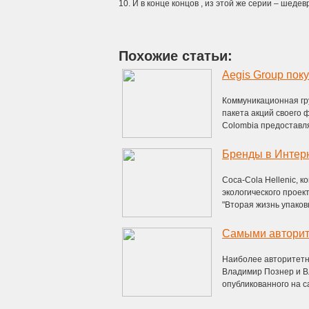
10. И в конце концов , из этой же серии – шеде
Похожие статьи:
Aegis Group пок
Коммуникационная гру
пакета акций своего 
Colombia предоставляе
Coca-Cola Hellenic, 
экологического проек
"Вторая жизнь упаковки
Самыми авторит
Наиболее авторитетн
Владимир Познер и В
опубликованного на с