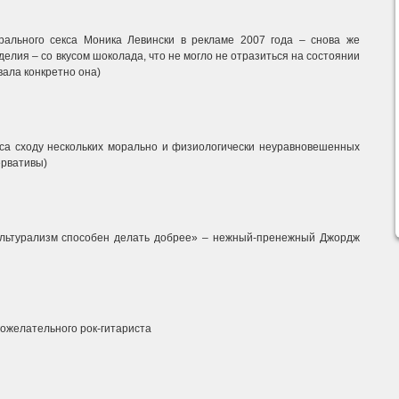
рального секса Моника Левински в рекламе 2007 года – снова же
елия – со вкусом шоколада, что не могло не отразиться на состоянии
вала конкретно она)
еса сходу нескольких морально и физиологически неуравновешенных
ервативы)
культурализм способен делать добрее» – нежный-пренежный Джордж
агожелательного рок-гитариста