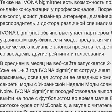
Также на IVONA bigmir)net есть возможность п
онлайн-консультации у профессионалов. Посред
сексолог, юрист, дизайнер интерьера, дизайне
распорядитель и доктора различной специализ
IVONA bigmir)net обычно выступает партнером 
украинском шоу-бизнесе и моде, предлагая чи
режиме эксклюзивные анонсы проектов, секрет
со звездами, другие рейтинги и голосования.
В среднем в месяц на веб-сайте запускается 2
Уже не 1-ый год IVONA bigmir)net сотрудничает
красивые», освещая истории ее звездных номи
секреты моды c Украинской Недели Моды совм
Noire. IVONA bigmir)net посодействовала выпо
выйти на поле с футболистом во время матча
фотоконкурсе от McDonald’s, а вкупе с читате