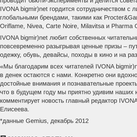
проводит бьюти-эксперименты и делится совета
IVONA bigmir)net гордится сотрудничеством с
глобальными брендами, такими как Procter&Gam
Oriflame, Nivea, Carte Noire, Milavitsa и Pharma 
IVONA bigmir)net любит собственных читательни
повсевременно разыгрывая ценные призы – пут
одежку, обувь, девайсы, походы в кино и на р
«Мы благодарим всех читателей IVONA bigmir)ne
в денек остаются с нами. Конкретно они вдох
достойные внимания и познавательные проект
что в будущем году мы приятно удивим наших 
комментирует новость главный редактор IVONA 
Елисеева.
*данные Gemius, декабрь 2012