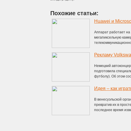
Похожие статьи:
Huawei и Micros
Аппарат работает на
мегапиксельную каме
телекоммуникационног
Рекламу Volkswa
Немецкий автоконцер
подготовила специал
футболу). Об этом соо
Идея – как игра
В венесуэльской орга
превратив их в прост
последнее время извес