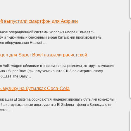
oft выпустили смартфон для Африки
 базе операционной системы Windows Phone 8, имеет 5-
ру и 4-дюймовый сенсорный экран Китайский производитель
о оборудования Huawei ...
gen для Super Bowl назвали расистской
н Volkswagen обвинили в расизме из-за рекламы, которую компания
ьно к Super Bowl (финалу чемпионата США по американскому
бщает The Daily ...
ть музыку на бутылках Coca-Cola
низации El Sistema собираются модернизировать бутылки кока-колы,
ейшие музыкальные инструменты El Sistema - фонд в Венесуэле (в
тен ...