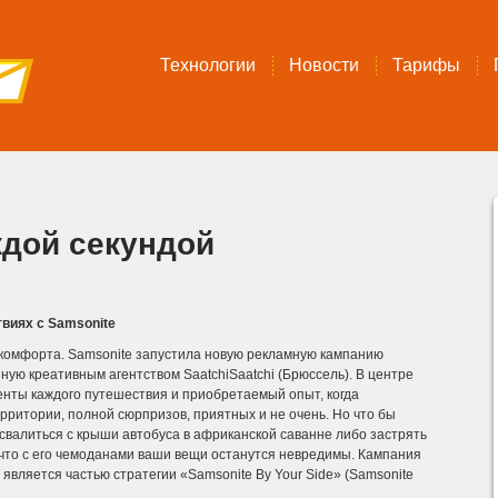
Технологии
Новости
Тарифы
й
дой секундой
виях с Samsonite
 комфорта. Samsonite запустила новую рекламную кампанию
ую креативным агентством SaatchiSaatchi (Брюссель). В центре
нты каждого путешествия и приобретаемый опыт, когда
ерритории, полной сюрпризов, приятных и не очень.
Но что бы
 свалиться с крыши автобуса в африканской саванне либо застрять
, что с его чемоданами ваши вещи останутся невредимы. Кампания
 является частью стратегии «Samsonite By Your Side» (Samsonite