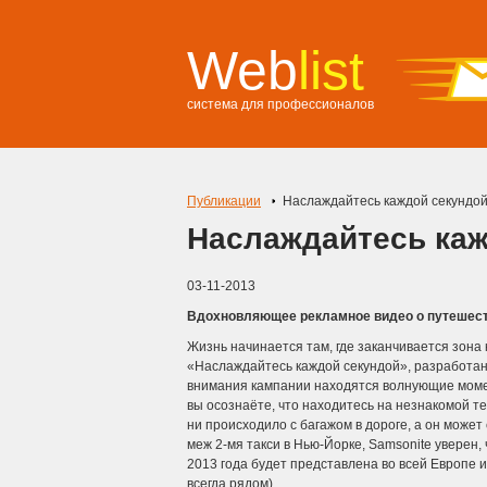
Web
list
система для профессионалов
Публикации
Наслаждайтесь каждой секундо
Наслаждайтесь каж
03-11-2013
Вдохновляющее рекламное видео о путешест
Жизнь начинается там, где заканчивается зона
«Наслаждайтесь каждой секундой», разработанн
внимания кампании находятся волнующие моме
вы осознаёте, что находитесь на незнакомой т
ни происходило с багажом в дороге, а он может
меж 2-мя такси в Нью-Йорке, Samsonite уверен
2013 года будет представлена во всей Европе и
всегда рядом).