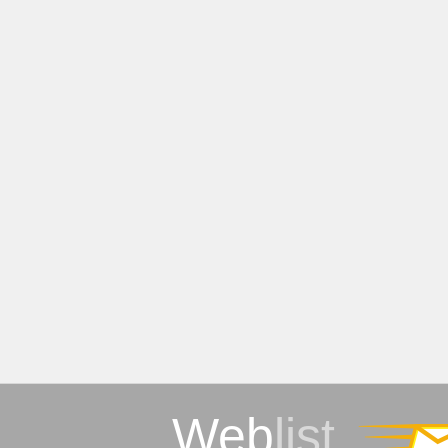
Web
list