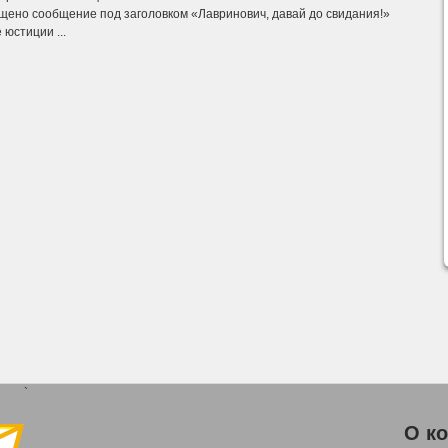
щено сообщение под заголовком «Лавринович, давай до свидания!»
 юстиции ...
`
О к