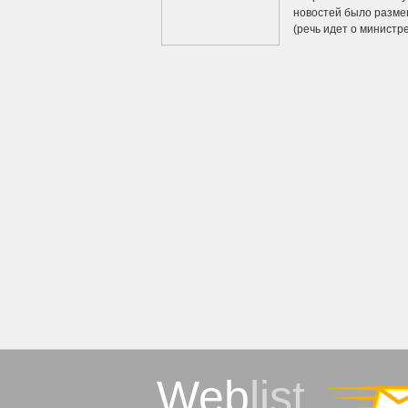
новостей было разме
(речь идет о министре
Web
list