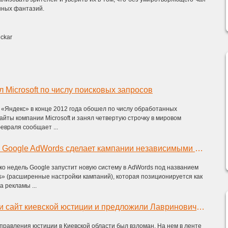
шных фантазий.
ckar
 Microsoft по числу поисковых запросов
 «Яндекс» в конце 2012 года обошел по числу обработанных
айты компании Microsoft и занял четвертую строчку в мировом
евраля сообщает ...
Новая система в Google AdWords сделает кампании независимыми от типа устройства
о недель Google запустит новую систему в AdWords под названием
» (расширенные настройки кампаний), которая позиционируется как
 рекламы ...
Хакеры взломали сайт киевской юстиции и предложили Лавриновичу «Давай, до свидания!»
управления юстиции в Киевской области был взломан. На нем в ленте