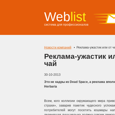
Web
list
система для профессионалов
Новости компаний
Реклама-ужастик или от ч
Реклама-ужастик ил
чай
30-10-2013
Это не кадры из Dead Space, а реклама вполн
Herbaria
Всем, кого коллизии окружающего мира приво
страхи», заварив пакетик чудесного успок
потребителей могут посетить кошмары нап
леденящая душу музыка должна совсем деморал