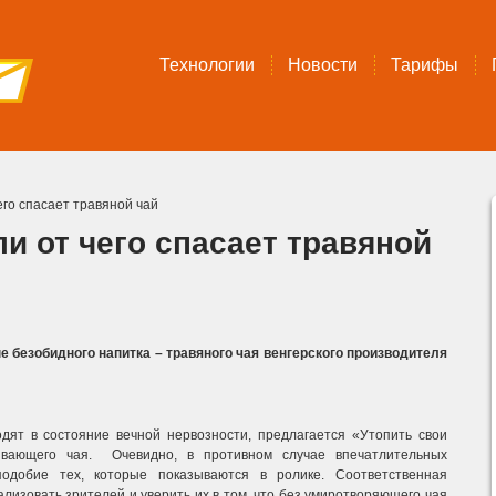
Технологии
Новости
Тарифы
его спасает травяной чай
и от чего спасает травяной
е безобидного напитка – травяного чая венгерского производителя
дят в состояние вечной нервозности, предлагается «Утопить свои
аивающего чая. Очевидно, в противном случае впечатлительных
одобие тех, которые показываются в ролике.
Соответственная
изовать зрителей и уверить их в том, что без умиротворяющего чая