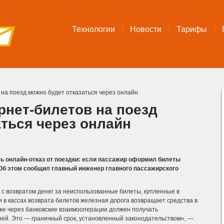
Технологии
Новости
Тарифы
 на поезд можно будет отказаться через онлайн
рнет-билетов на поезд
аться через онлайн
ь онлайн-отказ от поездки: если пассажир оформил билеты
. Об этом сообщил главный инженер главного пассажирского
 с возвратом денег за неиспользованные билеты, купленные в
 в кассах возврата билетов железная дорога возвращает средства в
 уже через банковские взаимооперации должен получать
ней.
Это — граничный срок, установленный законодательством», —