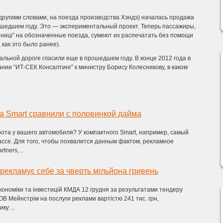
другими словами, на поезда производства Хэндэ) началась продажа
ошедшем году. Это — экспериментальный проект. Теперь пассажиры,
ниці” на обозначенные поезда, сумеют их распечатать без помощи
 как это было ранее).
альной дороге гласили еще в прошедшем году. В конце 2012 года в
ии “ИТ-СЕК Консалтинг” к министру Борису Колесникову, в каком
а Smart сравнили с половинкой дайма
рота у вашего автомобиля? У компактного Smart, например, самый
ассе. Для того, чтобы похвалится данным фактом, рекламное
tners, ...
рекламує себе за чверть мільйона гривень
кономіки та інвестицій КМДА 12 грудня за результатами тендеру
ТОВ Мейнстрім на послуги реклами вартістю 241 тис. грн,
ку ...