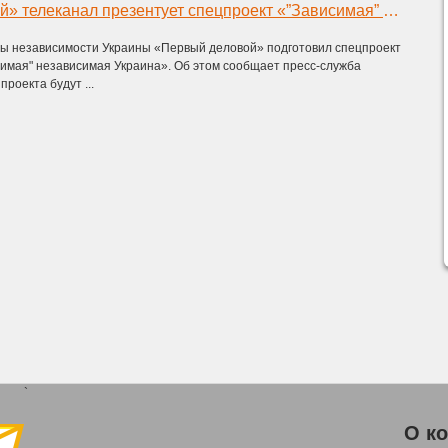
«Первый деловой» телеканал презентует спецпроект «”Зависимая” независимая Украина»
ны независимости Украины «Первый деловой» подготовил спецпроект
симая" независимая Украина». Об этом сообщает пресс-служба
проекта будут ...
`
О к