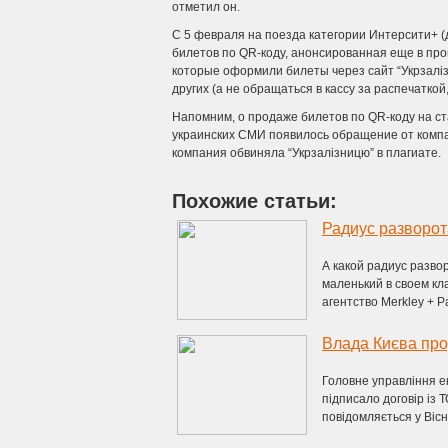
отметил он.
С 5 февраля на поезда категории Интерсити+ (
билетов по QR-коду, анонсированная еще в пр
которые оформили билеты через сайт “Укрзаліз
других (а не обращаться в кассу за распечаткой,
Напомним, о продаже билетов по QR-коду на ст
украинских СМИ появилось обращение от компан
компания обвиняла “Укрзалізницю” в плагиате.
Похожие статьи:
Радиус разворот
А какой радиус разво
маленький в своем кл
агентство Merkley + Par
Влада Києва про
Головне управління е
підписало договір із 
повідомляється у Вісни