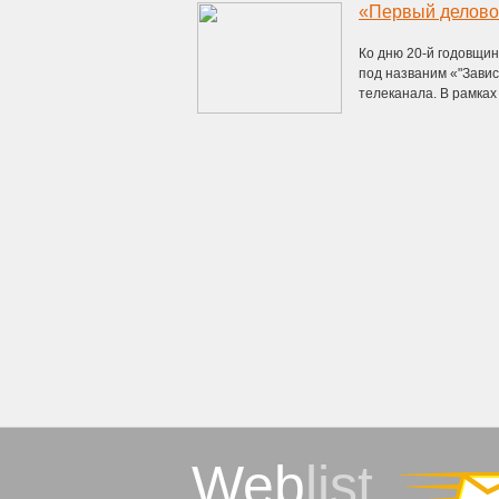
Ко дню 20-й годовщи
под названим «"Зави
телеканала. В рамках 
Web
list